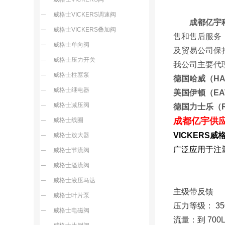
威格士VICKERS调速阀
成都亿宇
威格士VICKERS叠加阀
售和售后服务
威格士单向阀
及贸易公
威格士压力开关
我公司主要代
威格士柱塞泵
德国哈威（H
威格士继电器
美国伊顿（E
威格士减压阀
德国力士乐（
成都亿宇供
威格士线圈
VICKERS
威格士放大器
广泛应用于注
威格士节流阀
威格士溢流阀
威格士液压马达
主级带反馈
威格士叶片泵
压力等级： 350
威格士电磁阀
流量：到 700L