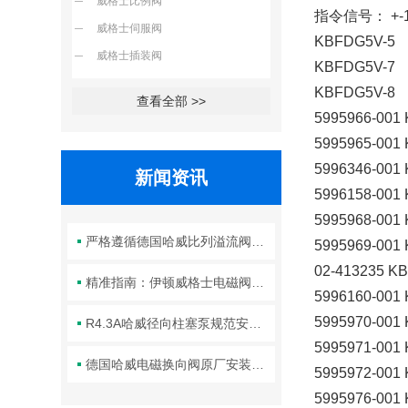
威格士比例阀
指令信号： +-10
威格士伺服阀
KBFDG5V-5
威格士插装阀
KBFDG5V-7
KBFDG5V-8
查看全部 >>
5995966-001
5995965-001
5996346-001
新闻资讯
5996158-001
5995968-001
严格遵循德国哈威比列溢流阀标准化装配方法保障液压系统压力调控精准可靠
5995969-001
02-413235 K
精准指南：伊顿威格士电磁阀滑阀正确安装方法全解析
5996160-001
5995970-001
R4.3A哈威径向柱塞泵规范安装流程与方法详解
5995971-001
德国哈威电磁换向阀原厂安装规范与工程标准
5995972-001
5995976-001