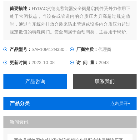
简要描述：
HYDAC贺德克蓄能器安全阀是启闭件受外力作用下
处于常闭状态，当设备或管道内的介质压力升高超过规定值
时，通过向系统外排放介质来防止管道或设备内介质压力超过
规定数值的特殊阀门。安全阀属于自动阀类，主要用于锅炉、
压力容器和管道上，控制压力不超过规定值，对人身安全和设
备运行起重要保护作用。注安全阀必须经过压力试验才能使
产品型号：
SAF10M12N330A-S10
厂商性质：
代理商
用。
更新时间：
2023-10-08
访 问 量：
2043
产品咨询
联系我们
产品分类
点击展开+
新闻资讯