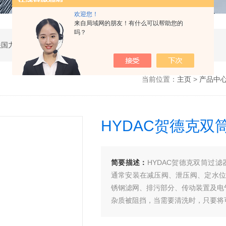
欢迎您！
来自局域网的朋友！有什么可以帮助您的
吗？
公司是德国哈威、丹麦丹佛斯、瑞士万福乐、法国力度克等液压品牌的代理商，同时还经销：德国力士乐、贺德克、凯特克，美国派克、穆格、伊顿威格士、太阳、海德福斯，意大利阿托斯、马祖奇、迪普马等产品。
当前位置：
主页
>
产品中
HYDAC贺德克双
简要描述：
HYDAC贺德克双筒过滤器
通常安装在减压阀、泄压阀、定水位
锈钢滤网、排污部分、传动装置及电
杂质被阻挡，当需要清洗时，只要将
极为方便。