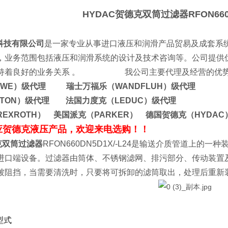
HYDAC贺德克双筒过滤器
RFON660
技有限公司
是一家专业从事进口液压和润滑产品贸易及成套系
，业务范围包括液压和润滑系统的设计及技术咨询等。公司提供
保持着良好的业务关系 。
我公司主要代理及经营的优
AWE）级代理 瑞士万福乐（WANDFLUH）级代理
ATON）级代理 法国力度克（LEDUC）级代理
EXROTH） 美国派克（PARKER） 德国贺德克（HYDA
应贺德克液压产品，欢迎来电选购！！
克双筒过滤器
RFON660DN5D1X/-L24是输送介质管道上
进口端设备。过滤器由筒体、不锈钢滤网、排污部分、传动装置
被阻挡，当需要清洗时，只要将可拆卸的滤筒取出，处理后重新
型式