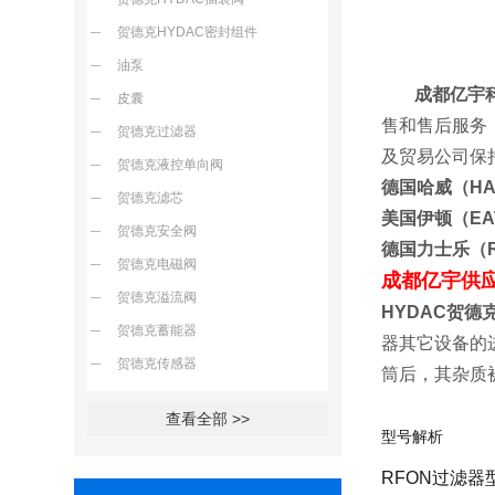
贺德克HYDAC密封组件
油泵
成都亿宇科
皮囊
售和售后服务
贺德克过滤器
及贸易公司
贺德克液控单向阀
德国哈威（H
贺德克滤芯
美国伊顿（E
贺德克安全阀
德国力士乐（R
贺德克电磁阀
成都亿宇供
贺德克溢流阀
HYDAC贺德
贺德克蓄能器
器其它设备的
贺德克传感器
筒后，其杂质
查看全部 >>
型号解析
RFON过滤器