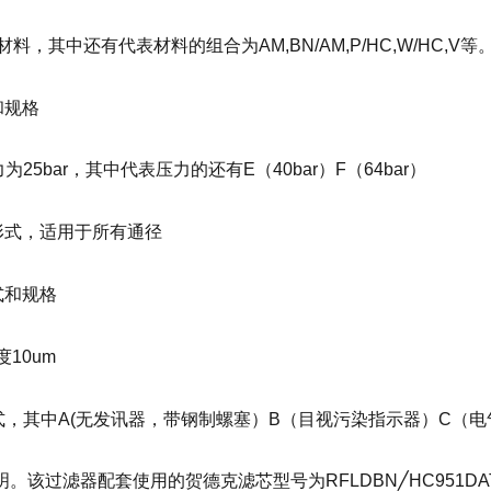
材料，其中还有代表材料的组合为AM,BN/AM,P/HC,W/HC,V等
和规格
25bar，其中代表压力的还有E（40bar）F（64bar）
形式，适用于所有通径
式和规格
度10um
式，其中A(无发讯器，带钢制螺塞）B（目视污染指示器）C（
该过滤器配套使用的贺德克滤芯型号为RFLDBN╱HC951DAT20D