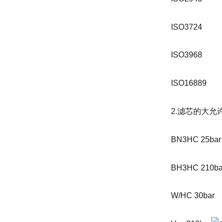
ISO3724
ISO3968
ISO16889
2.滤芯的大允
BN3HC 25bar
BH3HC 210ba
W/HC 30bar