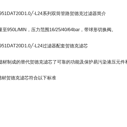
C951DAT20D1.0╱-L24系列双筒管路贺德克过滤器简介
950L/MIN，压力范围16/25/40/64bar，带球形切换阀。
C951DAT20D1.0╱-L24过滤器配套贺德克滤芯
滤材制成的替代贺德克滤芯了可靠的功能及保护易污染液压元件
纤滤材贺德克滤芯符合以下标准