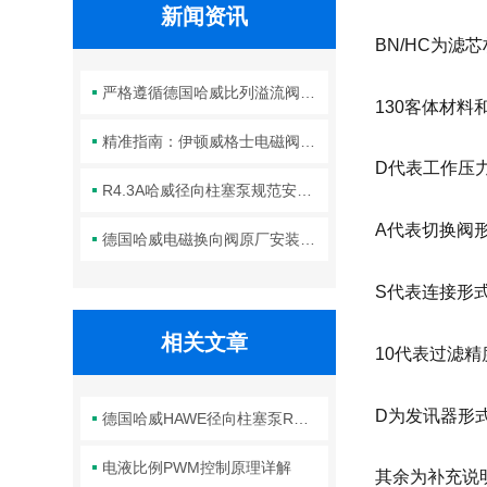
新闻资讯
BN/HC为滤芯
严格遵循德国哈威比列溢流阀标准化装配方法保障液压系统压力调控精准可靠
130客体材料
精准指南：伊顿威格士电磁阀滑阀正确安装方法全解析
D代表工作压力为
R4.3A哈威径向柱塞泵规范安装流程与方法详解
A代表切换阀
德国哈威电磁换向阀原厂安装规范与工程标准
S代表连接形
相关文章
10代表过滤精
D为发讯器形
德国哈威HAWE径向柱塞泵R系列使用说明
电液比例PWM控制原理详解
其余为补充说明。