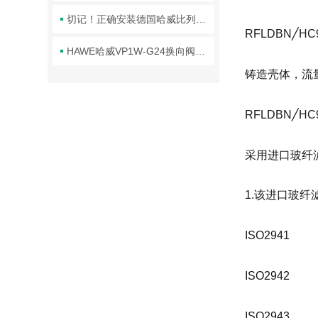
切记！正确安装德国哈威比列溢流阀才能提高系统的整体性能
RFLDBN╱H
HAWE哈威VP1W-G24换向阀优点
铸造壳体，流量至
RFLDBN╱H
采用进口玻纤
1.该进口玻
ISO2941
ISO2942
ISO2943