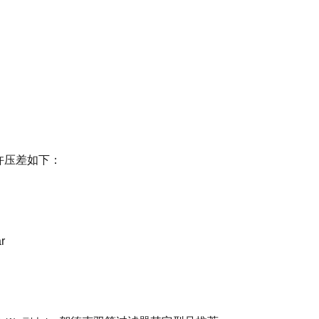
许压差如下：
r