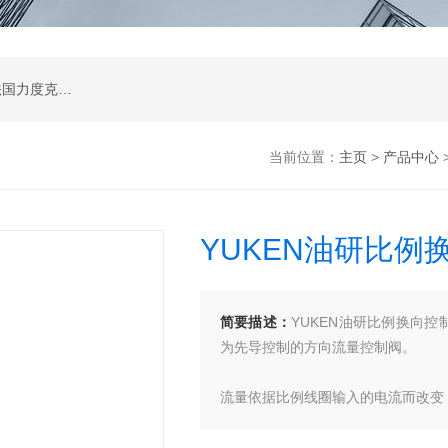
公司是德国哈威、丹麦丹佛斯、瑞士万福乐、法国力度克等液压品牌的代理商，同时还经销：德国力士乐、贺德克、凯特克，美国派克、穆格、伊顿威格士、太阳、海德福斯，意大利阿托斯、马祖奇、迪普马等产品。
当前位置：
主页
>
产品中心
YUKEN油研比例
简要描述：
YUKEN油研比例换向控
为先导控制的方向流量控制阀。
流量依据比例线圈输入的电流而改变
配合专用的功率放大器，可同时实现