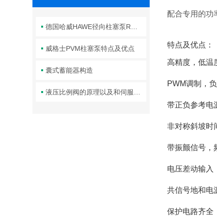
配合专用的功
德国哈威HAWE径向柱塞泵R系列使用说明
特点及优点：
威格士PVM柱塞泵特点及优点
高精度，低温
囊式蓄能器构造
PWM调制，
液压比例阀的原理以及和伺服阀的区别
带正负参考电
非对称斜坡时
带振颤信号，
电压差动输入
共信号地和电
保护电路齐全