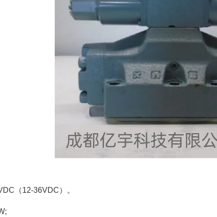
DC（12-36VDC）。
W;