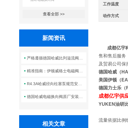
工作温度
查看全部 >>
动作方式
新闻资讯
成都亿宇科
售和售后服务
严格遵循德国哈威比列溢流阀标准化装配方法保障液压系统压力调控精准可靠
及贸易公司
精准指南：伊顿威格士电磁阀滑阀正确安装方法全解析
德国哈威（H
美国伊顿（E
R4.3A哈威径向柱塞泵规范安装流程与方法详解
德国力士乐（R
成都亿宇供
德国哈威电磁换向阀原厂安装规范与工程标准
YUKEN油研
流量依据比例
相关文章