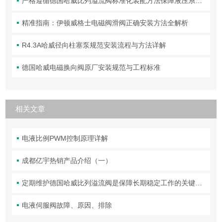
严格遵循德国哈威比列溢流阀标准化装配方法保障液压系统压力调控精准可靠
精准指南：伊顿威格士电磁阀滑阀正确安装方法全解析
R4.3A哈威径向柱塞泵规范安装流程与方法详解
德国哈威电磁换向阀原厂安装规范与工程标准
相关文章
电液比例PWM控制原理详解
成都亿宇热销产品介绍（一）
定期维护德国哈威比列溢流阀是保障长期稳定工作的关键举措
电液伺服阀故障、原因、排除