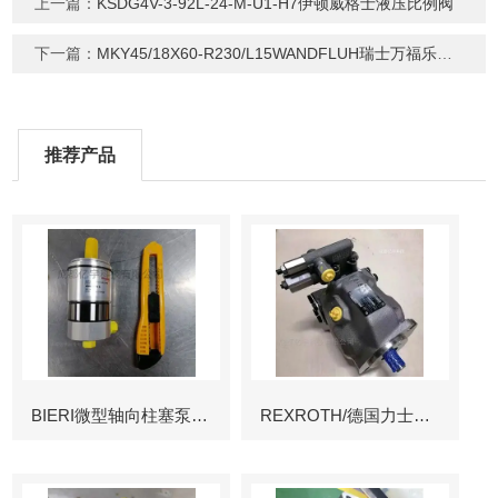
上一篇：
KSDG4V-3-92L-24-M-U1-H7伊顿威格士液压比例阀
下一篇：
MKY45/18X60-R230/L15WANDFLUH瑞士万福乐防爆线圈
推荐产品
BIERI微型轴向柱塞泵AKP
REXROTH/德国力士乐叶片泵