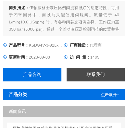
简要描述：
伊顿威格士液压比例阀拥有很好的动态特性，可用
于闭环回路中，而以前只能使用伺服阀。流量低于 40
L/min(10.6 USgpm) 时，有各种阀芯选项供选择。工作压力至
350 bar (5000 psi)。通过一个差动变压器检测阀芯的位置并将
信息反馈至放大器，从而能够精确地保持阀芯的位置。
产品型号：
KSDG4V-3-92L-12-M-U1-H7
厂商性质：
代理商
更新时间：
2023-09-08
访 问 量：
1495
产品咨询
联系我们
产品分类
点击展开+
新闻资讯