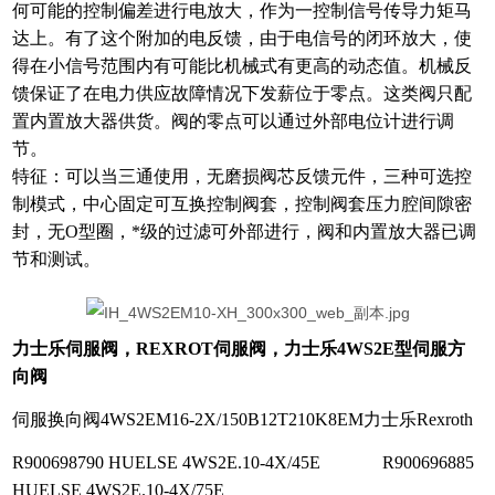
何可能的控制偏差进行电放大，作为一控制信号传导力矩马
达上。有了这个附加的电反馈，由于电信号的闭环放大，使
得在小信号范围内有可能比机械式有更高的动态值。机械反
馈保证了在电力供应故障情况下发薪位于零点。这类阀只配
置内置放大器供货。阀的零点可以通过外部电位计进行调
节。
特征：可以当三通使用，无磨损阀芯反馈元件，三种可选控
制模式，中心固定可互换控制阀套，控制阀套压力腔间隙密
封，无O型圈，*级的过滤可外部进行，阀和内置放大器已调
节和测试。
力士乐伺服阀，REXROT伺服阀，力士乐4WS2E型伺服方
向阀
伺服换向阀4WS2EM16-2X/150B12T210K8EM力士乐Rexroth
R900698790 HUELSE 4WS2E.10-4X/45E R900696885
HUELSE 4WS2E.10-4X/75E