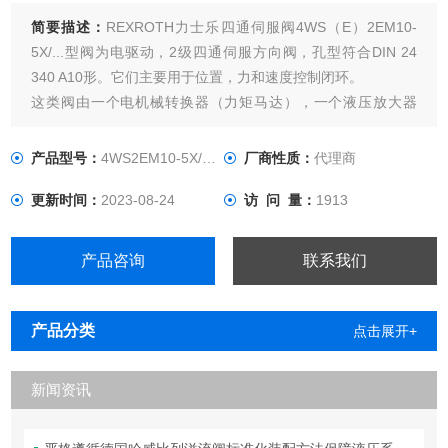
简要描述：
REXROTH力士乐四通伺服阀4WS（E）2EM10-
5X/...型阀为电驱动，2级四通伺服方向阀，孔型符合DIN 24
340 A10形。它们主要用于位置，力和速度控制闭环。
这类阀由一个电机械转换器（力矩马达），一个液压放大器
（喷嘴挡板原理），一个阀套内的控制阀芯，阀芯通过一机械
发亏连接到力矩马达上。
产品型号：
4WS2EM10-5X/75B11XHT315
厂商性质：
代理商
更新时间：
2023-08-24
访 问 量：
1913
产品咨询
联系我们
产品分类
点击展开+
新闻资讯