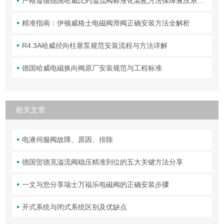
严格遵循德国哈威比列溢流阀标准化装配方法保障液压系统压力调控精准可靠
精准指南：伊顿威格士电磁阀滑阀正确安装方法全解析
R4.3A哈威径向柱塞泵规范安装流程与方法详解
德国哈威电磁换向阀原厂安装规范与工程标准
相关文章
电液伺服阀故障、原因、排除
德国贺德克溢流阀稳压精准到位的五大关键方法分享
一文与您分享瑞士万福乐电磁阀的正确安装步骤
开式系统与闭式系统区别及优缺点