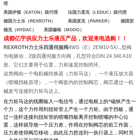
理
美国伊顿（EATON）级代理 法国力度克（LEDUC）级代理
德国力士乐（REXROTH） 美国派克（PARKER） 德国贺
德克（HYDAC） 美国穆格（MOOG）
成都亿宇供应力士乐液压产品，欢迎来电选购！！
REXROTH力士乐四通伺服阀
4WS（E）2EM10-5X/...型阀
为电驱动，2级四通伺服方向阀，孔型符合DIN 24 340 A10
形。它们主要用于位置，力和速度控制闭环。
这类阀由一个电机械转换器（力矩马达），一个液压放大器
（喷嘴挡板原理），一个阀套内的控制阀芯，阀芯通过一机
械发亏连接到力矩马达上。
在力矩马达的线圈输入一电信号，通过电枢上的*磁铁产生一
个力，这个力作用到扭矩管上产生一个力矩。由于挡板，通
过一连杆连接到扭矩管的喷嘴挡板离开控制喷嘴的中心位
置，这样就导致一个压力差，作用在控制阀芯的前工作面，
压力差使得阀芯移动，由此压力腔连到一执行器上，同时另