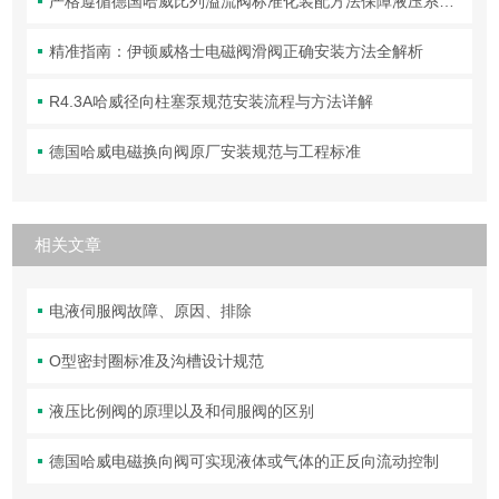
严格遵循德国哈威比列溢流阀标准化装配方法保障液压系统压力调控精准可靠
精准指南：伊顿威格士电磁阀滑阀正确安装方法全解析
R4.3A哈威径向柱塞泵规范安装流程与方法详解
德国哈威电磁换向阀原厂安装规范与工程标准
相关文章
电液伺服阀故障、原因、排除
O型密封圈标准及沟槽设计规范
液压比例阀的原理以及和伺服阀的区别
德国哈威电磁换向阀可实现液体或气体的正反向流动控制