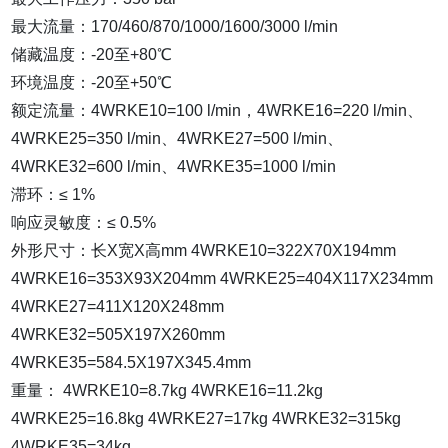
最大流量：170/460/870/1000/1600/3000 l/min
储藏温度：-20至+80℃
环境温度：-20至+50℃
额定流量：4WRKE10=100 l/min，4WRKE16=220 l/min、
4WRKE25=350 l/min、4WRKE27=500 l/min、
4WRKE32=600 l/min、4WRKE35=1000 l/min
滞环：≤ 1%
响应灵敏度：≤ 0.5%
外形尺寸：长X宽X高mm 4WRKE10=322X70X194mm
4WRKE16=353X93X204mm 4WRKE25=404X117X234mm
4WRKE27=411X120X248mm
4WRKE32=505X197X260mm
4WRKE35=584.5X197X345.4mm
重量： 4WRKE10=8.7kg 4WRKE16=11.2kg
4WRKE25=16.8kg 4WRKE27=17kg 4WRKE32=315kg
4WRKE35=34kg