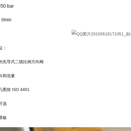
0 bar
l/min
征：
的先导式二级比例方向阀
向和流量
按 ISO 4401
可选
滑板