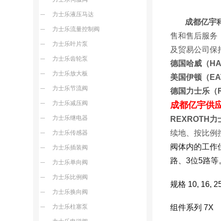
力士乐液压马达
成都亿宇
力士乐流量控制阀
售和售后服务
力士乐叶片泵
及贸易公司
力士乐齿轮泵
德国哈威（H
力士乐放大板
美国伊顿（E
力士乐节流阀
德国力士乐（R
力士乐减压阀
成都亿宇供
力士乐继电器
REXROTH
续地、按比例
力士乐传感器
阀体内的工作
力士乐插装阀
路、3位5路
力士乐单向阀
力士乐比例阀
规格 10, 16, 25
力士乐换向阀
力士乐柱塞泵
组件系列 7X