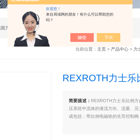
欢迎您！
来自局域网的朋友！有什么可以帮助您的
吗？
公司是德国哈威、丹麦丹佛斯、瑞士万福乐、法国力度克等液压品牌的代理商，同时还经销：德国力士乐、贺德克、凯特克，美国派克、穆格、伊顿威格士、太阳、海德福斯，意大利阿托斯、马祖奇、迪普马等产品。
当前位置：
主页
>
产品中心
>
力
REXROTH力士
简要描述：
REXROTH力士乐比例方向阀4
压系统中流体的液流方向、流量、压
成包括：带比例电磁铁的先导控制阀