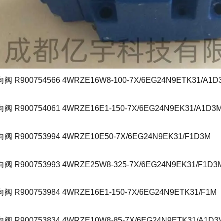
R900754566 4WRZE16W8-100-7X/6EG24N9ETK31/A1D
R900754061 4WRZE16E1-150-7X/6EG24N9EK31/A1D3
R900753994 4WRZE10E50-7X/6EG24N9EK31/F1D3M
R900753993 4WRZE25W8-325-7X/6EG24N9EK31/F1D3
900753984 4WRZE16E1-150-7X/6EG24N9ETK31/F1M
R900753834 4WRZE10W8-85-7X/6EG24N9ETK31/A1D3