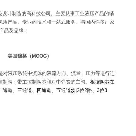
统设计制造的高科技公司。主要从事工业液压产品的销
优质产品、专业的技术和一站式服务。与国内许多厂家
产品及品牌：
C） 美国穆格（MOOG）
/F1D3M 是对液压系统中流体的液流方向、流量、压力等进行连
控制阀；带主控制阀芯和对中弹簧的主阀。
根据阀芯在
通道、三通道、四通道、五通道;如2位2路、3位3