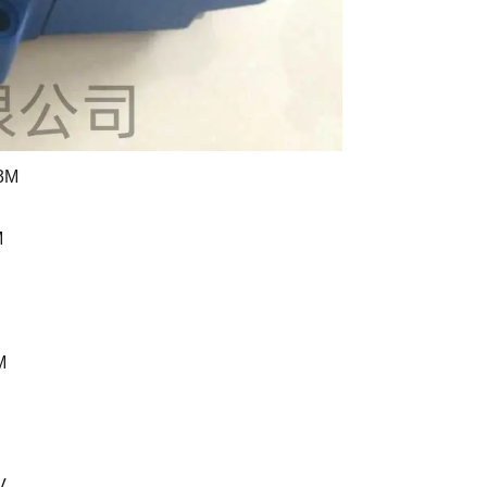
3M
M
M
V