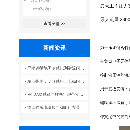
力士乐电磁阀
最大工作压力35
力士乐溢流阀
最大流量 2800 
查看全部 >>
新闻资讯
力士乐比例阀特
带集成电子元件
严格遵循德国哈威比列溢流阀标准化装配方法保障液压系统压力调控精准可靠
控制液压油的流
精准指南：伊顿威格士电磁阀滑阀正确安装方法全解析
用于底板安装：孔图
R4.3A哈威径向柱塞泵规范安装流程与方法详解
辅助操纵装置，
德国哈威电磁换向阀原厂安装规范与工程标准
弹簧定中的控制