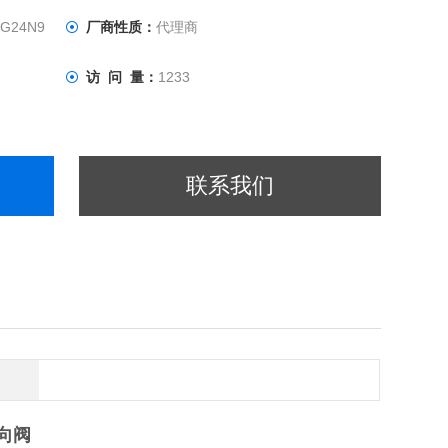
EG24N9
厂商性质：
代理商
访 问 量：
1233
联系我们
方向阀