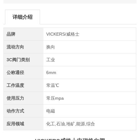
详细介绍
品牌
VICKERS/威格士
流动方向
换向
3C阀门类别
工业
公称通径
6mm
工作温度
常温℃
使用压力
常压mpa
动作方式
电磁
应用领域
化工,石油,地矿,能源,综合