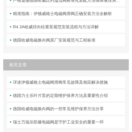
严格遵循德国哈威比列溢流阀标准化装配方法保障液压系统压力调控精准可靠
精准指南：伊顿威格士电磁阀滑阀正确安装方法全解析
R4.3A哈威径向柱塞泵规范安装流程与方法详解
德国哈威电磁换向阀原厂安装规范与工程标准
相关文章
详述伊顿威格士电磁阀滑阀常见故障及相应解决措施
德国力士乐叶片泵的定期维护保养方法及重要性介绍
德国哈威电磁换向阀的一些常见维护保养方法分享
瑞士万福乐防爆电磁阀是守护工业安全的重要一环