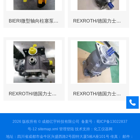
BIERI微型轴向柱塞泵AKP
REXROTH/德国力士乐叶片泵
REXROTH/德国力士乐叶片泵
REXROTH/德国力士乐变量柱塞泵冶金
2026 版权所有 © 成都亿宇科技有限公司
备案号：蜀ICP备13022837
号-12
sitemap.xml
管理登陆
技术支持：
化工仪器网
地址：四川省成都市金牛区兴盛西路2号固特大厦5栋A座101号 传真： 邮件：