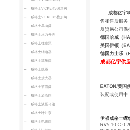
威格士VICKERS调速阀
成都亿宇
威格士VICKERS叠加阀
售和售后服务
威格士单向阀
及贸易公司保
威格士压力开关
德国哈威（H
威格士柱塞泵
美国伊顿（E
威格士继电器
德国力士乐（
威格士减压阀
成都亿宇供
威格士线圈
威格士放大器
EATON/美
威格士节流阀
装配或使用中
威格士溢流阀
威格士液压马达
威格士叶片泵
伊顿威格士螺
威格士电磁阀
RV5-10-C-0-2