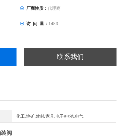
厂商性质：
代理商
访 问 量：
1483
联系我们
化工,地矿,建材/家具,电子/电池,电气
插装阀