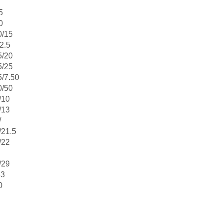
5
0
0/15
2.5
5/20
5/25
/7.50
0/50
/10
/13
/
/21.5
/22
/29
33
0