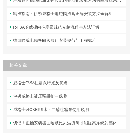
严格遵循德国哈威比列溢流阀标准化装配方法保障液压系统压力调控精准可靠
精准指南：伊顿威格士电磁阀滑阀正确安装方法全解析
R4.3A哈威径向柱塞泵规范安装流程与方法详解
德国哈威电磁换向阀原厂安装规范与工程标准
相关文章
威格士PVM柱塞泵特点及优点
伊顿威格士液压泵维护与保养
威格士VICKERS水乙二醇柱塞泵使用说明
切记！正确安装德国哈威比列溢流阀才能提高系统的整体性能