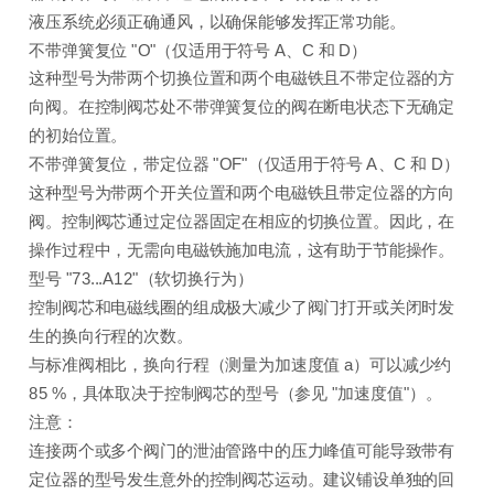
液压系统必须正确通风，以确保能够发挥正常功能。
不带弹簧复位 "O"（仅适用于符号 A、C 和 D）
这种型号为带两个切换位置和两个电磁铁且不带定位器的方
向阀。在控制阀芯处不带弹簧复位的阀在断电状态下无确定
的初始位置。
不带弹簧复位，带定位器 "OF"（仅适用于符号 A、C 和 D）
这种型号为带两个开关位置和两个电磁铁且带定位器的方向
阀。控制阀芯通过定位器固定在相应的切换位置。因此，在
操作过程中，无需向电磁铁施加电流，这有助于节能操作。
型号 "73...A12"（软切换行为）
控制阀芯和电磁线圈的组成极大减少了阀门打开或关闭时发
生的换向行程的次数。
与标准阀相比，换向行程（测量为加速度值 a）可以减少约
85 %，具体取决于控制阀芯的型号（参见 "加速度值"）。
注意：
连接两个或多个阀门的泄油管路中的压力峰值可能导致带有
定位器的型号发生意外的控制阀芯运动。建议铺设单独的回