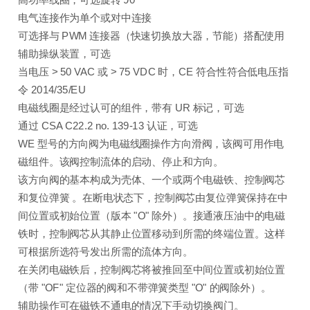
高功率线圈，可选旋转 90°
电气连接作为单个或对中连接
可选择与 PWM 连接器（快速切换放大器，节能）搭配使用
辅助操纵装置，可选
当电压 > 50 VAC 或 > 75 VDC 时，CE 符合性符合低电压指
令 2014/35/EU
电磁线圈是经过认可的组件，带有 UR 标记，可选
通过 CSA C22.2 no. 139-13 认证，可选
WE 型号的方向阀为电磁线圈操作方向滑阀，该阀可用作电
磁组件。该阀控制流体的启动、停止和方向。
该方向阀的基本构成为壳体、一个或两个电磁铁、控制阀芯
和复位弹簧 。在断电状态下，控制阀芯由复位弹簧保持在中
间位置或初始位置（版本 "O" 除外）。接通液压油中的电磁
铁时，控制阀芯从其静止位置移动到所需的终端位置。这样
可根据所选符号发出所需的流体方向。
在关闭电磁铁后，控制阀芯将被推回至中间位置或初始位置
（带 "OF" 定位器的阀和不带弹簧类型 "O" 的阀除外）。
辅助操作可在磁铁不通电的情况下手动切换阀门。