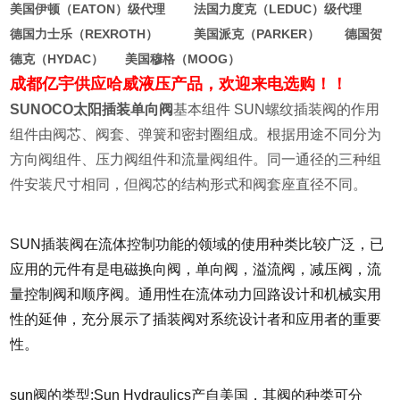
美国伊顿（EATON）级代理 法国力度克（LEDUC）级代理
德国力士乐（REXROTH） 美国派克（PARKER） 德国贺
德克（HYDAC） 美国穆格（MOOG）
成都亿宇供应哈威液压产品，欢迎来电选购！！
SUNOCO太阳插装单向阀
基本组件 SUN螺纹插装阀的作用
组件由阀芯、阀套、弹簧和密封圈组成。根据用途不同分为
方向阀组件、压力阀组件和流量阀组件。同一通径的三种组
件安装尺寸相同，但阀芯的结构形式和阀套座直径不同。
SUN插装阀在流体控制功能的领域的使用种类比较广泛，已
应用的元件有是电磁换向阀，单向阀，溢流阀，减压阀，流
量控制阀和顺序阀。通用性在流体动力回路设计和机械实用
性的延伸，充分展示了插装阀对系统设计者和应用者的重要
性。
sun阀的类型:Sun Hydraulics产自美国，其阀的种类可分