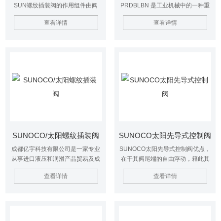
SUN螺纹插装阀的作用组件由阀
PRDBLBN 是工业机械中的一种重
芯、阀套、弹簧和密封圈组成。根
要零部件。作用就是控制机械设备
查看详情
查看详情
据用途不同分为方向阀组件、压力
的运转和停止，确保机械设备的正
阀组件和流量阀组件。同一通径的
常运行。
三种组件安装尺寸相同，但阀芯的
结构形式和阀套座直径不同。
SUNOCO/太阳螺纹插装阀
SUNOCO太阳先导式控制阀
成都亿宇科技有限公司是一家专业
SUNOCO太阳先导式控制阀优点，
从事进口液压和润滑产品贸易及成
在于其阀尾端的自由浮动，籍此其
套系统设计制造的高科技公司。主
紧密配合的工作组件，可在阀体内
查看详情
查看详情
要从事工业液压产品的销售和售后
浮动，减少其对安装扭矩的敏感度
服务，业务范围包括液压和润滑系
以及避免其内部活动组件卡住的可
统的设计及技术咨询等。公司提供
能。清洁或检查插式阀，不必改变
优质产品、专业的技术和一站式服
阀的即有设定任何配管。SUN插式
务。与国内许多厂家及贸易公司保
阀内部工作组件，均经热处理，加