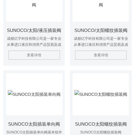
SUNOCO/太阳/液压插装阀
SUNOCO/太阳螺纹插装阀
成都亿宇科技有限公司是一家专业
成都亿宇科技有限公司是一家专业
从事进口液压和润滑产品贸易及成
从事进口液压和润滑产品贸易及成
套系统设计制造的高科技公司。主
套系统设计制造的高科技公司。主
查看详情
查看详情
要从事工业液压产品的销售和售后
要从事工业液压产品的销售和售后
服务，业务范围包括液压和润滑系
服务，业务范围包括液压和润滑系
统的设计及技术咨询等。公司提供
统的设计及技术咨询等。公司提供
优质产品、专业的技术和一站式服
优质产品、专业的技术和一站式服
务。与国内许多厂家及贸易公司保
务。与国内许多厂家及贸易公司保
持着良好的业务关系 。 SUNOCO/
持着良好的业务关系 。SUNOCO/
太阳/液压插装阀
太阳螺纹插装阀
SUNOCO太阳插装单向阀
SUNOCO太阳螺纹插装阀
SUNOCO太阳插装单向阀基本组件
SUNOCO太阳螺纹插装阀