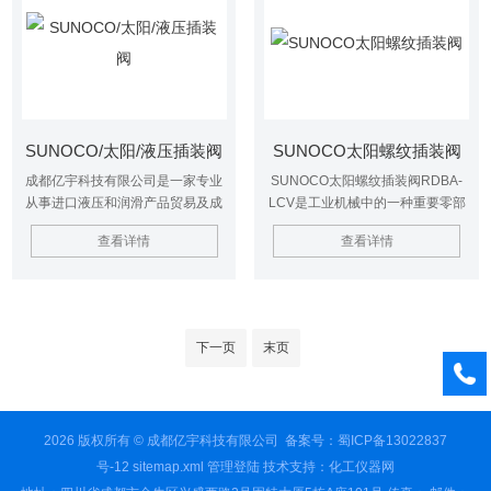
持着良好的业务关系 。SUNOCO/
工耐磨，耐撞击，抗疲劳，使用寿
太阳螺纹插装阀
命长。
SUNOCO/太阳/液压插装阀
SUNOCO太阳螺纹插装阀
成都亿宇科技有限公司是一家专业
SUNOCO太阳螺纹插装阀RDBA-
从事进口液压和润滑产品贸易及成
LCV是工业机械中的一种重要零部
套系统设计制造的高科技公司。主
件。作用就是控制机械设备的运转
查看详情
查看详情
要从事工业液压产品的销售和售后
和停止，确保机械设备的正常运
服务，业务范围包括液压和润滑系
行。
统的设计及技术咨询等。公司提供
优质产品、专业的技术和一站式服
务。与国内许多厂家及贸易公司保
下一页
末页
持着良好的业务关系 。 SUNOCO/
太阳/液压插装阀
2026 版权所有 © 成都亿宇科技有限公司
备案号：蜀ICP备13022837
号-12
sitemap.xml
管理登陆
技术支持：
化工仪器网