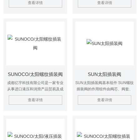
查看详情
查看详情
控制阀，与控制油路相通。锥阀与
连接先导控制阀，与控制油路相
各种先导压力阀组合起来可构成各
通。锥阀与各种先导压力阀组合起
种压力控制阀。若B腔为回油腔，
来可构成各种压力控制阀。若B腔
则此阀就起溢流阀的作用。
为回油腔，则此阀就起溢流阀的作
用。
SUNOCO/太阳螺纹插装阀
SUN太阳插装阀
成都亿宇科技有限公司是一家专业
SUN太阳插装阀基本组件 SUN螺纹
从事进口液压和润滑产品贸易及成
插装阀的作用组件由阀芯、阀套、
套系统设计制造的高科技公司。主
弹簧和密封圈组成。根据用途不同
查看详情
查看详情
要从事工业液压产品的销售和售后
分为方向阀组件、压力阀组件和流
服务，业务范围包括液压和润滑系
量阀组件。同一通径的三种组件安
统的设计及技术咨询等。公司提供
装尺寸相同，但阀芯的结构形式和
优质产品、专业的技术和一站式服
阀套座直径不同。
务。与国内许多厂家及贸易公司保
持着良好的业务关系 。SUNOCO/
太阳螺纹插装阀