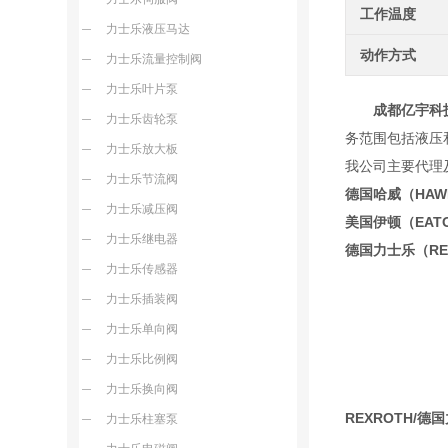
工作温度
力士乐液压马达
动作方式
力士乐流量控制阀
力士乐叶片泵
成都亿宇科技
力士乐齿轮泵
务范围包括液压
力士乐放大板
我公司主要代理
力士乐节流阀
德国哈威（HA
力士乐减压阀
美国伊顿（EA
力士乐继电器
德国力士乐（R
力士乐传感器
力士乐插装阀
力士乐单向阀
力士乐比例阀
力士乐换向阀
REXROTH/德
力士乐柱塞泵