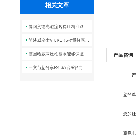
相关文章
德国贺德克溢流阀稳压精准到位的五大关键方法分享
简述威格士VICKERS变量柱塞泵PVM常见问题的解决方法
德国哈威高压柱塞泵能够保证高压液体的输送效率
产品咨询
一文与您分享R4.3A哈威径向柱塞泵的正确安装步骤
产
您的单
您的姓
联系电