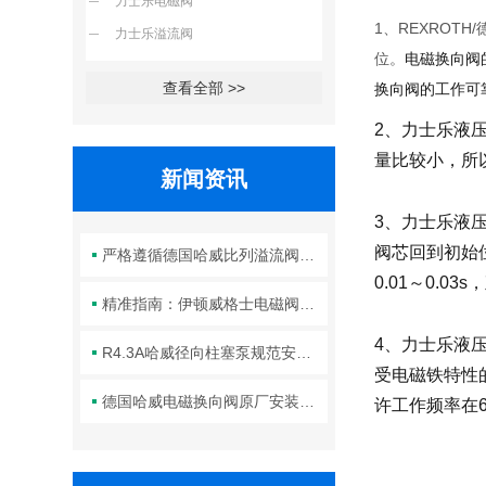
力士乐电磁阀
1、REXROT
力士乐溢流阀
位。
电磁换向阀
查看全部 >>
换向阀的工作可
2、力士乐液
量比较小，所
新闻资讯
3、力士乐液
阀芯回到初始
严格遵循德国哈威比列溢流阀标准化装配方法保障液压系统压力调控精准可靠
0.01～0.03
精准指南：伊顿威格士电磁阀滑阀正确安装方法全解析
4、力士乐液
R4.3A哈威径向柱塞泵规范安装流程与方法详解
受电磁铁特性
德国哈威电磁换向阀原厂安装规范与工程标准
许工作频率在