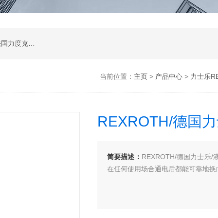
公司是德国哈威、丹麦丹佛斯、瑞士万福乐、法国力度克等液压品牌的代理商，同时还经销：德国力士乐、贺德克、凯特克，美国派克、穆格、伊顿威格士、太阳、海德福斯，意大利阿托斯、马祖奇、迪普马等产品。
当前位置：
主页
>
产品中心
>
力士乐RE
REXROTH/德国
简要描述：
REXROTH/德国力士乐
在任何使用场合通电后都能可靠地换