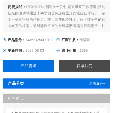
简要描述：
REXROTH/德国力士乐/柱塞变量泵工作原理:驱动
扭矩由驱动轴通过十字联轴器传递给星形的液压缸体转子，定
于不受其它横向作用力。转于装在配流轴上。位于转子中的径
向布置的柱塞，通过静压平衡的滑靴紧贴着偏心行程定子。柱
塞与滑靴球铰相连，并通过卡簧锁定。二个保持环将滑靴卡在
行程定子上。
产品型号：
A4VSO250DFE1/30R-PPB25N00
厂商性质：
代理商
更新时间：
2023-08-03
访 问 量：
1665
产品咨询
联系我们
产品分类
点击展开+
新闻资讯