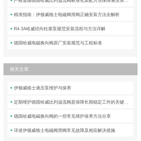
严格遵循德国哈威比列溢流阀标准化装配方法保障液压系统压力调控精准可靠
精准指南：伊顿威格士电磁阀滑阀正确安装方法全解析
R4.3A哈威径向柱塞泵规范安装流程与方法详解
德国哈威电磁换向阀原厂安装规范与工程标准
相关文章
伊顿威格士液压泵维护与保养
定期维护德国哈威比列溢流阀是保障长期稳定工作的关键举措
德国哈威电磁换向阀的一些常见维护保养方法分享
详述伊顿威格士电磁阀滑阀常见故障及相应解决措施