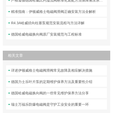
严格遵循德国哈威比列溢流阀标准化装配方法保障液压系统压力调控精准可靠
精准指南：伊顿威格士电磁阀滑阀正确安装方法全解析
R4.3A哈威径向柱塞泵规范安装流程与方法详解
德国哈威电磁换向阀原厂安装规范与工程标准
相关文章
详述伊顿威格士电磁阀滑阀常见故障及相应解决措施
德国力士乐叶片泵的定期维护保养方法及重要性介绍
德国哈威电磁换向阀的一些常见维护保养方法分享
瑞士万福乐防爆电磁阀是守护工业安全的重要一环