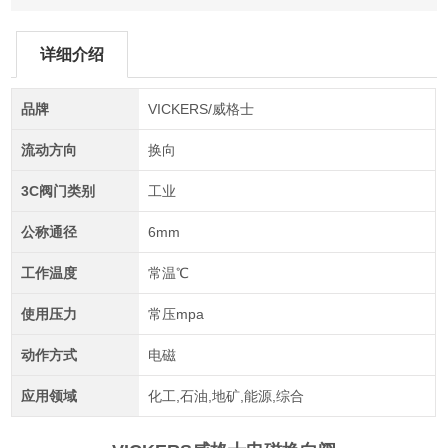
详细介绍
品牌
VICKERS/威格士
流动方向
换向
3C阀门类别
工业
公称通径
6mm
工作温度
常温℃
使用压力
常压mpa
动作方式
电磁
应用领域
化工,石油,地矿,能源,综合