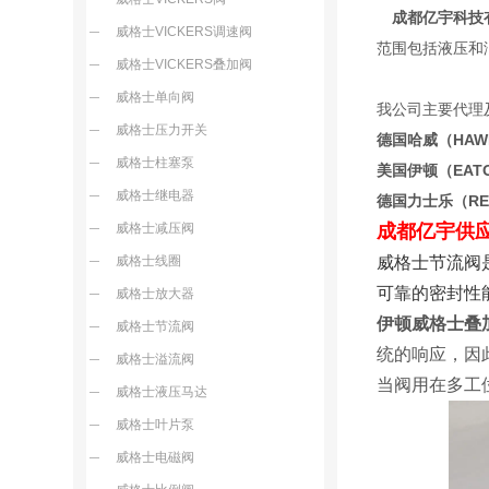
成都亿宇科技
威格士VICKERS调速阀
范围包括液压和
威格士VICKERS叠加阀
威格士单向阀
我公司主要代理
威格士压力开关
德国哈威（HA
威格士柱塞泵
美国伊顿（EA
威格士继电器
德国力士乐（R
威格士减压阀
成都亿宇供
威格士线圈
威格士节流阀
可靠的密封性
威格士放大器
伊顿威格士叠
威格士节流阀
统的响应，因
威格士溢流阀
当阀用在多工
威格士液压马达
威格士叶片泵
威格士电磁阀