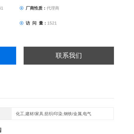
41
厂商性质：
代理商
访 问 量：
1521
联系我们
化工,建材/家具,纺织/印染,钢铁/金属,电气
阀