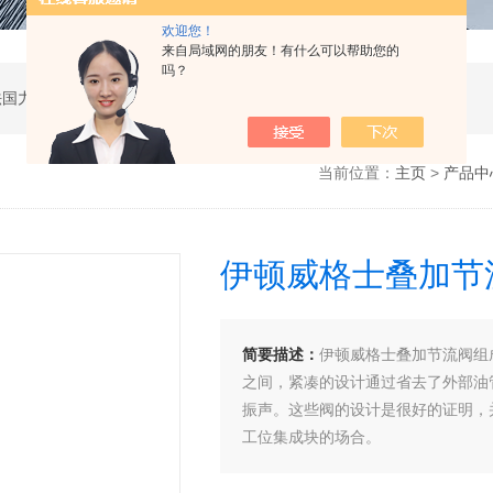
欢迎您！
来自局域网的朋友！有什么可以帮助您的
吗？
公司是德国哈威、丹麦丹佛斯、瑞士万福乐、法国力度克等液压品牌的代理商，同时还经销：德国力士乐、贺德克、凯特克，美国派克、穆格、伊顿威格士、太阳、海德福斯，意大利阿托斯、马祖奇、迪普马等产品。
当前位置：
主页
>
产品中
伊顿威格士叠加节
简要描述：
伊顿威格士叠加节流阀组
之间，紧凑的设计通过省去了外部油
振声。这些阀的设计是很好的证明，
工位集成块的场合。