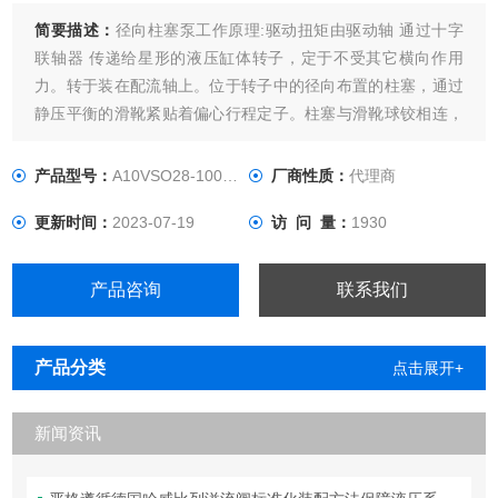
简要描述：
径向柱塞泵工作原理:驱动扭矩由驱动轴 通过十字
联轴器 传递给星形的液压缸体转子，定于不受其它横向作用
力。转于装在配流轴上。位于转子中的径向布置的柱塞，通过
静压平衡的滑靴紧贴着偏心行程定子。柱塞与滑靴球铰相连，
并通过卡簧锁定。二个保持环将滑靴卡在行程定子上。
REXROTH/德国力士乐液压
产品型号：
A10VSO28-100DR控制阀
厂商性质：
代理商
更新时间：
2023-07-19
访 问 量：
1930
产品咨询
联系我们
产品分类
点击展开+
新闻资讯