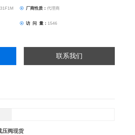
K31F1M
厂商性质：
代理商
访 问 量：
1546
联系我们
减压阀
现货