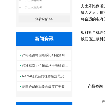
力士乐电磁阀
力士乐比例溢
力士乐溢流阀
输入之后，根
查看全部 >>
将合适的电流
板料折弯机需
新闻资讯
以便促进板料
严格遵循德国哈威比列溢流阀标准化装配方法保障液压系统压力调控精准可靠
精准指南：伊顿威格士电磁阀滑阀正确安装方法全解析
R4.3A哈威径向柱塞泵规范安装流程与方法详解
产品咨询
德国哈威电磁换向阀原厂安装规范与工程标准
产