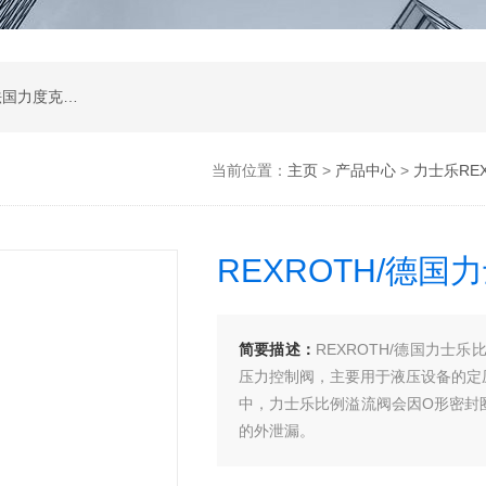
公司是德国哈威、丹麦丹佛斯、瑞士万福乐、法国力度克等液压品牌的代理商，同时还经销：德国力士乐、贺德克、凯特克，美国派克、穆格、伊顿威格士、太阳、海德福斯，意大利阿托斯、马祖奇、迪普马等产品。
当前位置：
主页
>
产品中心
>
力士乐REX
REXROTH/德
简要描述：
REXROTH/德国力士乐比
压力控制阀，主要用于液压设备的定
中，力士乐比例溢流阀会因O形密封
的外泄漏。