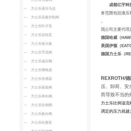
成都亿宇科
力士乐液压马达
务范围包括液压
力士乐流量控制阀
力士乐叶片泵
我公司主要代理
力士乐齿轮泵
德国哈威（HA
力士乐放大板
美国伊顿（EA
力士乐节流阀
德国力士乐（R
力士乐减压阀
力士乐继电器
REXROTH
力士乐传感器
压、卸荷、安
力士乐插装阀
而导致不当的
力士乐单向阀
力士乐比例溢流阀
力士乐比例阀
调定的压力就越
力士乐换向阀
力士乐柱塞泵