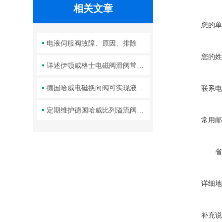
相关文章
您的单
电液伺服阀故障、原因、排除
您的姓
详述伊顿威格士电磁阀滑阀常见故障及相应解决措施
德国哈威电磁换向阀可实现液体或气体的正反向流动控制
联系电
定期维护德国哈威比列溢流阀是保障长期稳定工作的关键举措
常用邮
省
详细地
补充说