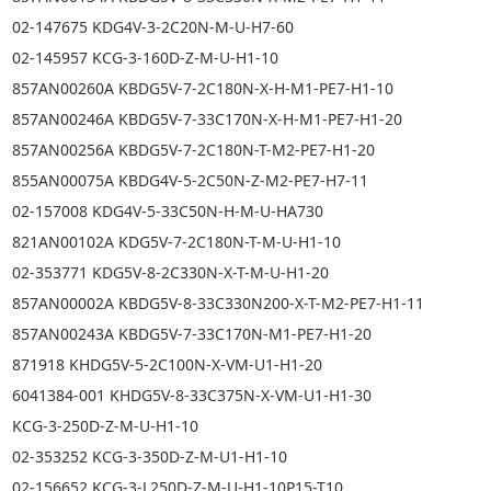
02-147675 KDG4V-3-2C20N-M-U-H7-60
02-145957 KCG-3-160D-Z-M-U-H1-10
857AN00260A KBDG5V-7-2C180N-X-H-M1-PE7-H1-10
857AN00246A KBDG5V-7-33C170N-X-H-M1-PE7-H1-20
857AN00256A KBDG5V-7-2C180N-T-M2-PE7-H1-20
855AN00075A KBDG4V-5-2C50N-Z-M2-PE7-H7-11
02-157008 KDG4V-5-33C50N-H-M-U-HA730
821AN00102A KDG5V-7-2C180N-T-M-U-H1-10
02-353771 KDG5V-8-2C330N-X-T-M-U-H1-20
857AN00002A KBDG5V-8-33C330N200-X-T-M2-PE7-H1-11
857AN00243A KBDG5V-7-33C170N-M1-PE7-H1-20
871918 KHDG5V-5-2C100N-X-VM-U1-H1-20
6041384-001 KHDG5V-8-33C375N-X-VM-U1-H1-30
KCG-3-250D-Z-M-U-H1-10
02-353252 KCG-3-350D-Z-M-U1-H1-10
02-156652 KCG-3-L250D-Z-M-U-H1-10P15-T10