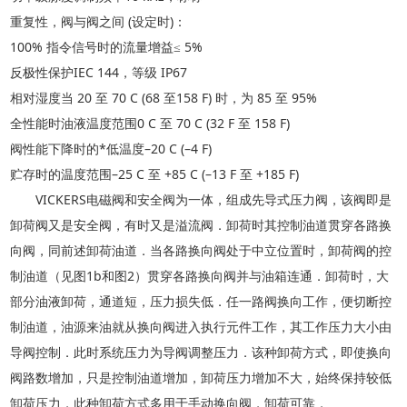
重复性，阀与阀之间
(设定时)：
100% 指令信号时的流量增益≤ 5%
反极性保护
IEC 144，等级 IP67
相对湿度当
20 至 70 C (68 至158 F) 时，为 85 至 95%
全性能时油液温度范围
0 C 至 70 C (32 F 至 158 F)
阀性能下降时的
*低温度–20 C (–4 F)
贮存时的温度范围
–25 C 至 +85 C (–13 F 至 +185 F)
VICKERS电磁阀和安全阀为一体，组成先导式压力阀，该阀即是
卸荷阀又是安全阀，有时又是溢流阀．卸荷时其控制油道贯穿各路换
向阀，同前述卸荷油道．当各路换向阀处于中立位置时，卸荷阀的控
制油道（见图1b和图2）贯穿各路换向阀并与油箱连通．卸荷时，大
部分油液卸荷，通道短，压力损失低．任一路阀换向工作，便切断控
制油道，油源来油就从换向阀进入执行元件工作，其工作压力大小由
导阀控制．此时系统压力为导阀调整压力．该种卸荷方式，即使换向
阀路数增加，只是控制油道增加，卸荷压力增加不大，始终保持较低
卸荷压力，此种卸荷方式多用于手动换向阀，卸荷可靠．