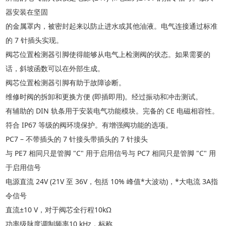
器安装在坚固
的金属罩内，被密封起来以防止进水或其他油液。电气连接通过标准
的
7 针插头实现。
阀芯位置检测器引脚使得能够从电气上检测阀的状态。如果需要的
话，斜坡函数可以在外部生成。
阀芯位置检测器引脚有助于故障诊断。
维修时阀的拆卸和更换方便
(即插即用)。经过振动和冲击测试。
有辅助的
DIN 轨条用于安装电气功能模块。完备的 CE 电磁相容性。
符合
IP67 等级的阀环境保护。有增强阀功能的选项。
PC7 – 不带插头的 7 针接头带插头的 7 针接头
与
PE7 相同只是管脚 "C" 用于启用信号与 PC7 相同只是管脚 "C" 用
于启用信号
电源直流
24V (21V 至 36V，包括 10% 峰值*大波动)，*大电流 3A指
令信号
直流
±10 V，对于阀芯全行程10kΩ
功率级脉度调制频率
10 kHz，标称