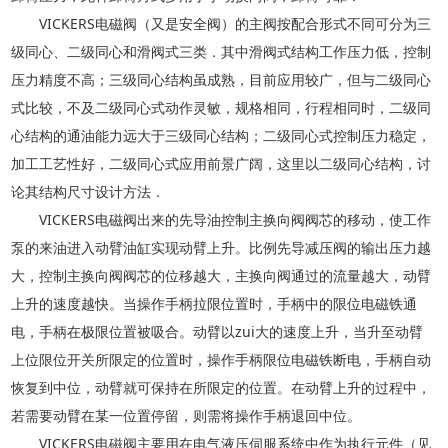
VICKERS电磁阀（又是安全阀）的主阀按配合形式不同可分为三
级同心、二级同心和滑阀式三类．其中滑阀式结构工作压力低，控制
压力精度不高；三级同心结构虽成熟，目前应用较广，但与二级同心
式比较，不及二级同心式动作灵敏，规格相同，行程相同时，二级同
心结构的通油能力远大于三级同心结构；二级同心式控制压力稳定，
加工工艺性好，二级同心式应用前景广阔，这里以二级同心结构，讨
论其结构尺寸设计方法．
VICKERS电磁阀出来的先导油控制主换向阀阀芯的移动，使工作
泵的来油进入动臂油缸实现动臂上升。比例先导减压阀的输出压力越
大，控制主换向阀阀芯的位移越大，主换向阀通过的流量越大，动臂
上升的速度越快。当操作手柄拉限位置时，手柄中的限位电磁铁通
电，手柄在极限位置被吸合。动臂以zui大的速度上升，当升至动臂
上位限位开关所限定的位置时，操作手柄限位电磁铁断电，手柄自动
恢复到中位，动臂就可保持在所限定的位置。在动臂上升的过程中，
若需要动臂在某一位置停留，则需将操作手柄退回中位。
VICKERS电磁阀主要用在电气液压伺服系统中作为执行元件（见