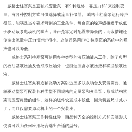
威格士柱塞泵是直轴式变量泵，有
9
种规格，靠压力和
/
来控制变
量。有各种控制方式可供选择或流量补偿器。 威格士柱塞泵运行噪声
很低，能满足当今要求苛刻的工业条件。每台泵的噪声级接近于或低
于驱动该泵电动机的噪声，噪声是靠定时配置来降低的，而该措施还
使输出流量中压力“脉动"很小。这使得采用
PVQ
柱塞泵的系统中的噪
声也可以降低。
威格士系列柱塞泵可使用多种类型的液压油液来工作。除了典型
的石油基液压油及合成液压油外，也能适应含水液压液和磷脂酸液压
液。
威格士柱塞泵有通轴驱动方案以适应多联泵场合及安装需要。通
轴驱动型泵可配装各种类型不同规格的定量泵和变量泵，形成结构紧
凑而应变灵活的组件。这样的组件设置成本较低，因为装置尺寸减小
了，而且仅需要原动机上的一个安装座。
威格士柱塞泵工作特性优异，而品种齐全的控制方式和安装形式
使得可以为任何应用场合选出
合
适的型号。