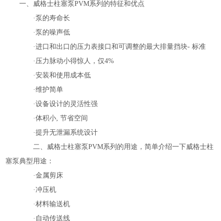
一、威格士柱塞泵
PVM
系列的特征和优点
·泵的寿命长
·泵的噪声低
·进口和出口的压力表接口和可调整的最大排量挡块
-
标准
·压力脉动小得惊人，仅
4%
·安装和使用成本低
·维护简单
·设备设计的灵活性强
·体积小
,
节省空间
·提升无泄漏系统设计
二、威格士柱塞泵
PVM
系列的用途，简单介绍一下威格士柱
塞泵典型用途：
·金属剪床
·冲压机
·材料输送机
·自动传送线