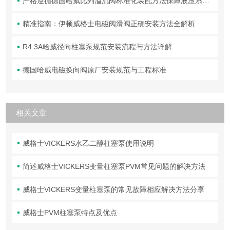
严格遵循德国哈威比列溢流阀标准化装配方法保障液压系统压力调控精准可靠
精准指南：伊顿威格士电磁阀滑阀正确安装方法全解析
R4.3A哈威径向柱塞泵规范安装流程与方法详解
德国哈威电磁换向阀原厂安装规范与工程标准
相关文章
威格士VICKERS水乙二醇柱塞泵使用说明
简述威格士VICKERS变量柱塞泵PVM常见问题的解决方法
威格士VICKERS变量柱塞泵的常见故障相应解决方法分享
威格士PVM柱塞泵特点及优点