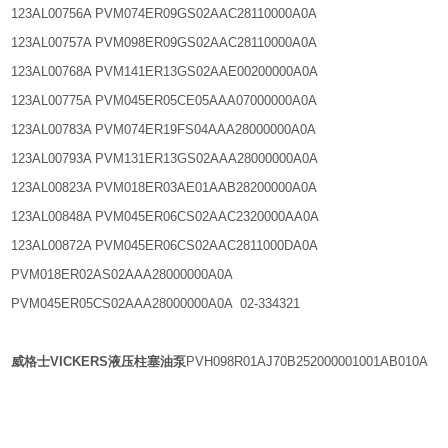
123AL00756A PVM074ER09GS02AAC28110000A0A
123AL00757A PVM098ER09GS02AAC28110000A0A
123AL00768A PVM141ER13GS02AAE00200000A0A
123AL00775A PVM045ER05CE05AAA07000000A0A
123AL00783A PVM074ER19FS04AAA28000000A0A
123AL00793A PVM131ER13GS02AAA28000000A0A
123AL00823A PVM018ER03AE01AAB28200000A0A
123AL00848A PVM045ER06CS02AAC2320000AA0A
123AL00872A PVM045ER06CS02AAC2811000DA0A
PVM018ER02AS02AAA28000000A0A
PVM045ER05CS02AAA28000000A0A 02-334321
威格士VICKERS液压柱塞油泵
PVH098R01AJ70B252000001001AB010A