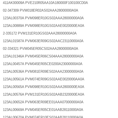
411AK00009A PVE210R05AA10A180000F100100CD0A
02-347309 PVM018ER02AS02AAA28000000A0A
123AL00370A PVM098ER10GS02AAA28000000A0A
123AL00889A PVM098ER10GS02AAE0020000EA0A
2-335172 PVM131ER10GS02AAA28000000A0A
123AL01587A PVM063ER09GS02AAC23110000A0A
02-334321 PVM045ER05CS02AAA28000000A0A
123AL01346A PVM045ER06CS04AAA28000000A0A
123AL00457A PVM045ER05CE0200A23000000A0A
123AL00536A PVM081ER09ES02AAA23000000A0A
123AL00561A PVM074ER09GS02AAE0020000AA0A
123AL00565A PVM098ER10GS02AAA2800000EA0A
123AL00576A PVM131ER10GS02AAB2320000EA0A
123AL00652A PVM063ER09EE01AAA07000000A0A
123AL00669A PVM045ER05CE01AAB28110000A0A
123AL00670A PVM074ER10ES02AAB28110000A0A