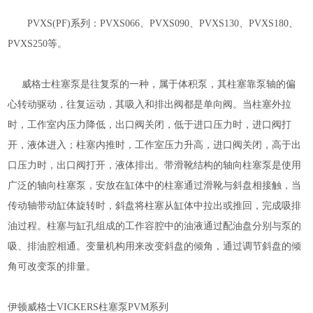
PVXS(PF)
系列：
PVXS066
、
PVXS090
、
PVXS130
、
PVXS180
、
PVXS250
等。
威格士柱塞泵是往复泵的一种，属于体积泵，其柱塞靠泵轴的偏
心转动驱动，往复运动，其吸入和排出阀都是单向阀。当柱塞外拉
时，工作室内压力降低，出口阀关闭，低于进口压力时，进口阀打
开，液体进入；柱塞内推时，工作室压力升高，进口阀关闭，高于出
口压力时，出口阀打开，液体排出。带滑靴结构的轴向柱塞泵是使用
广泛的轴向柱塞泵，安放在缸体中的柱塞通过滑靴与斜盘相接触，当
传动轴带动缸体旋转时，斜盘将柱塞从缸体中拉出或推回，完成吸排
油过程。柱塞与缸孔组成的工作容腔中的油液通过配油盘分别与泵的
吸、排油腔相通。变量机构用来改变斜盘的倾角，通过调节斜盘的倾
角可改变泵的排量。
伊顿威格士
VICKERS
柱塞泵
PVM
系列