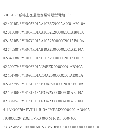
VICKERS威格士变量柱塞泵常规型号如下：
02-466163 PVH057R01AA10B252000AA2001AE010A
02-315008 PVH057R01AA10B252000002001AB010A
02-152165 PVH074R01AA10A250000002001AB010A
02-345388 PVH074R01AB10A250000002001AE010A
02-345688 PVH098R01AD30A250000002001AE010A
02-306079 PVH098R01AJ30B252000002001AB010A
02-151709 PVH098R01AJ30A250000002001AB010A
02-315355 PVH131R13AF30B252000002001AB010A
02-152160 PVH131R13AF30A250000002001AB010A
02-334454 PVH141R13AF30A230000002001AB010A
611AK00276A PVH141R13AF30B252000002001AB010A
HC806052042302 PVXS-066-M-R-DF-0000-000
PVXS-066M02R0001A01SV VADF000A0000000000000000010