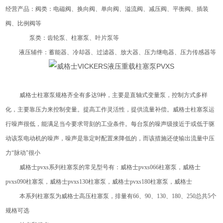
经营产品：阀类：电磁阀、换向阀、单向阀、溢流阀、减压阀、平衡阀、插装
阀、比例阀等
泵类：齿轮泵、柱塞泵、叶片泵等
液压辅件
：
蓄能器
、
冷却器
、
过滤器
、放大器、压力继电器、压力传感器等
威格士柱塞泵规格齐全有多达9种，主要是直轴式变量泵，控制方式多样
化，主要靠压力来控制变量。提高工作灵活性，提供流量补偿。威格士柱塞泵运
行噪声很低，能满足当今要求苛刻的工业条件。每台泵的噪声级接近于或低于驱
动该泵电动机的噪声，噪声是靠定时配置来降低的，而该措施还使输出流量中压
力“脉动"很小
威格士pvxs系列柱塞泵的常见型号有：威格士pvxs066柱塞泵，威格士
pvxs090柱塞泵，威格士pvxs130柱塞泵，威格士pvxs180柱塞泵，威格士
本系列柱塞泵为威格士高压柱塞泵，排量有66、90、130、180、250总共5个
规格可选