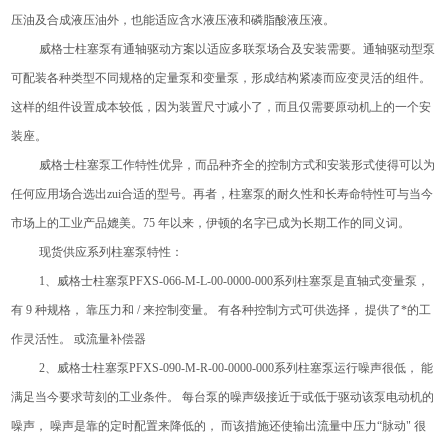
压油及合成液压油外，也能适应含水液压液和磷脂酸液压液。
威格士柱塞泵有通轴驱动方案以适应多联泵场合及安装需要。通轴驱动型泵
可配装各种类型不同规格的定量泵和变量泵，形成结构紧凑而应变灵活的组件。
这样的组件设置成本较低，因为装置尺寸减小了，而且仅需要原动机上的一个安
装座。
威格士柱塞泵工作特性优异，而品种齐全的控制方式和安装形式使得可以为
任何应用场合选出zui合适的型号。再者，柱塞泵的耐久性和长寿命特性可与当今
市场上的工业产品媲美。75 年以来，伊顿的名字已成为长期工作的同义词。
现货供应系列柱塞泵特性：
1、威格士柱塞泵PFXS-066-M-L-00-0000-000系列柱塞泵是直轴式变量泵，
有 9 种规格， 靠压力和 / 来控制变量。 有各种控制方式可供选择， 提供了*的工
作灵活性。 或流量补偿器
2、威格士柱塞泵PFXS-090-M-R-00-0000-000系列柱塞泵运行噪声很低， 能
满足当今要求苛刻的工业条件。 每台泵的噪声级接近于或低于驱动该泵电动机的
噪声， 噪声是靠的定时配置来降低的， 而该措施还使输出流量中压力“脉动" 很