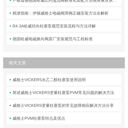
严格遵循德国哈威比列溢流阀标准化装配方法保障液压系统压力调控精准可靠
精准指南：伊顿威格士电磁阀滑阀正确安装方法全解析
R4.3A哈威径向柱塞泵规范安装流程与方法详解
德国哈威电磁换向阀原厂安装规范与工程标准
相关文章
威格士VICKERS水乙二醇柱塞泵使用说明
简述威格士VICKERS变量柱塞泵PVM常见问题的解决方法
威格士VICKERS变量柱塞泵的常见故障相应解决方法分享
威格士PVM柱塞泵特点及优点