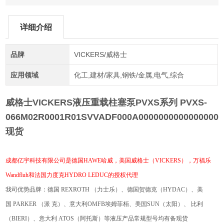
详细介绍
品牌
VICKERS/威格士
应用领域
化工,建材/家具,钢铁/金属,电气,综合
威格士VICKERS液压重载柱塞泵PVXS
系列 PVXS-
066M02R0001R01SVVADF000A00000000000000000
现货
成都亿宇科技有限公司
是德国
HAWE哈威
，
美国威格士（
VICKERS），
万福乐
Wandfluh和法国力度克HYDRO LEDUC的授权代理
我司优势品牌：德国
REXROTH
（力士乐）、德国贺德克（
HYDAC
）、美
国
PARKER
（派
克）、
意大利
OMFB埃姆菲栢
、美国
SUN
（太阳）、
比利
（
BIERI
）、意大利
ATOS
（阿托斯）等液压产品常规型号均有备现货