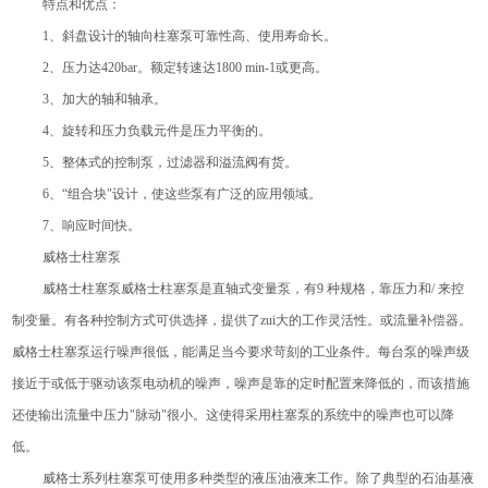
特点和优点：
1、斜盘设计的轴向柱塞泵可靠性高、使用寿命长。
2、压力达420bar。额定转速达1800 min-1或更高。
3、加大的轴和轴承。
4、旋转和压力负载元件是压力平衡的。
5、整体式的控制泵，过滤器和溢流阀有货。
6、“组合块"设计，使这些泵有广泛的应用领域。
7、响应时间快。
威格士柱塞泵
威格士柱塞泵威格士柱塞泵是直轴式变量泵，有9 种规格，靠压力和/ 来控
制变量。有各种控制方式可供选择，提供了zui大的工作灵活性。或流量补偿器。
威格士柱塞泵运行噪声很低，能满足当今要求苛刻的工业条件。每台泵的噪声级
接近于或低于驱动该泵电动机的噪声，噪声是靠的定时配置来降低的，而该措施
还使输出流量中压力"脉动"很小。这使得采用柱塞泵的系统中的噪声也可以降
低。
威格士系列柱塞泵可使用多种类型的液压油液来工作。除了典型的石油基液