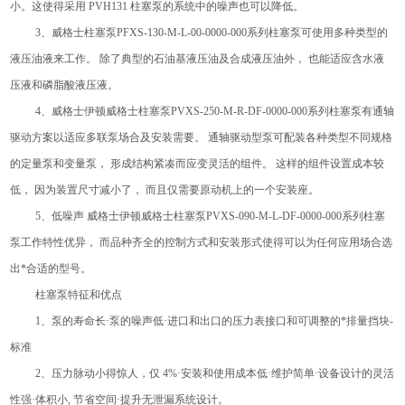
小。这使得采用 PVH131 柱塞泵的系统中的噪声也可以降低。
3、威格士柱塞泵PFXS-130-M-L-00-0000-000系列柱塞泵可使用多种类型的
液压油液来工作。 除了典型的石油基液压油及合成液压油外， 也能适应含水液
压液和磷脂酸液压液。
4、威格士伊顿威格士柱塞泵PVXS-250-M-R-DF-0000-000系列柱塞泵有通轴
驱动方案以适应多联泵场合及安装需要。 通轴驱动型泵可配装各种类型不同规格
的定量泵和变量泵， 形成结构紧凑而应变灵活的组件。 这样的组件设置成本较
低， 因为装置尺寸减小了， 而且仅需要原动机上的一个安装座。
5、低噪声 威格士伊顿威格士柱塞泵PVXS-090-M-L-DF-0000-000系列柱塞
泵工作特性优异， 而品种齐全的控制方式和安装形式使得可以为任何应用场合选
出*合适的型号。
柱塞泵特征和优点
1、泵的寿命长·泵的噪声低·进口和出口的压力表接口和可调整的*排量挡块-
标准
2、压力脉动小得惊人，仅 4%·安装和使用成本低·维护简单·设备设计的灵活
性强·体积小, 节省空间·提升无泄漏系统设计。