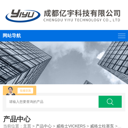
网站导航
产品中心
当前位置：
主页
>
产品中心
>
威格士VICKERS
>
威格士柱塞泵
>威格士VICKERS液压重载柱塞泵PVXS