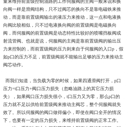
量来维持前置级控制油路的工作伺服阀的主阀一般来说和换
向阀一样是滑阀结构，只不过阀芯的换向不是靠电磁铁来推
动，而是靠前置级阀输出的液压力来推动，这一点和电液换
向阀比较相似，只不过电液换向阀的前置级阀是电磁换向
阀，而伺服阀的前置级阀是动态特性比较好的喷嘴挡板阀或
射流管阀。
也就是说，伺服阀的主阀是靠前置级阀的输出压
力来控制的，而前置级阀的压力则来自于伺服阀的入口p，假
如p口的压力不足，前置级阀就不能输出足够的压力来推动主
阀芯动作。
而我们知道，当负载为零的时候，如果四通滑阀
打开，p口
压力=t口压力+阀口压力损失（忽略油路上的其它压力损
失），如果阀口压力损失很小，t口压力又为零，那么p口的
压力就不足以供给前置级阀来推动主阀芯，整个伺服阀就失
效了。所以伺服阀的阀口做得偏小，即使在阀口全开的情况
下，也要有一定的压力损失，来维持前置级阀的正常工作。