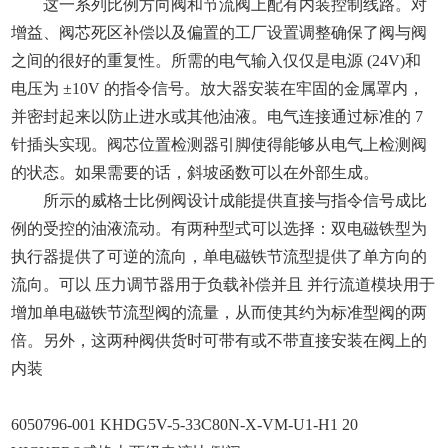
这一系列比例方向阀和节流阀上配有内装控制线路。对
增益、阀芯死区补偿以及偏置的工厂设置调整确保了阀与阀
之间的很好的重复性。所需的电气输入仅仅是电源 (24V)和
电压为 ±10V 的指令信号。放大器安装在牢固的金属罩内，
并密封起来以防止进水或其他油液。电气连接通过标准的 7
针插头实现。阀芯位置检测器引脚使得能够从电气上检测阀
的状态。如果需要的话，斜坡函数可以在外部生成。
所示的威格士比例阀设计成能提供直接与指令信号成比
例的受控的油液流动。有两种型式可以选择：双电磁铁型为
执行器提供了可逆的流向，单电磁铁节流型提供了单方向的
流向。可以 压力调节器用于负载补偿并且 并行流道模块用于
增加单电磁铁节流型阀的流量，从而使其约为标准型阀的两
倍。另外，这两种阀供货时可带有或不带直接安装在阀上的
内装
6050796-001 KHDG5V-5-33C80N-X-VM-U1-H1 20