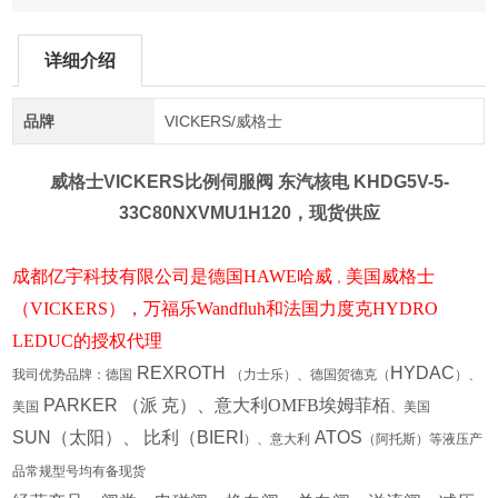
详细介绍
品牌
VICKERS/威格士
威格士VICKERS比例伺服阀
东汽核电 KHDG5V-5-
33C80NXVMU1H120，现货供应
成都亿宇科技有限公司
是德国HAWE哈威
美国威格士
，
（VICKERS），万福乐Wandfluh和法国力度克HYDRO
LEDUC的授权代理
REXROTH
HYDAC
我司优势品牌：德国
（力士乐）、德国贺德克（
）、
PARKER
（派
克）、意大利OMFB埃姆菲栢
美国
、美国
SUN
（太阳）、
比利（
BIERI
ATOS
）、意大利
（阿托斯）等液压产
品常规型号均有备现货