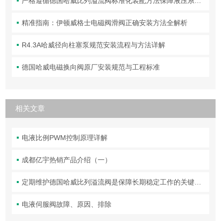
严格遵循德国哈威比列溢流阀标准化装配方法保障液压系统压力调控精准可靠
精准指南：伊顿威格士电磁阀滑阀正确安装方法全解析
R4.3A哈威径向柱塞泵规范安装流程与方法详解
德国哈威电磁换向阀原厂安装规范与工程标准
相关文章
电液比例PWM控制原理详解
成都亿宇热销产品介绍（一）
定期维护德国哈威比列溢流阀是保障长期稳定工作的关键举措
电液伺服阀故障、原因、排除