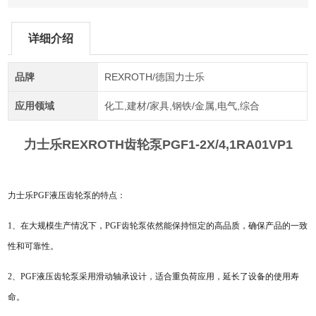
详细介绍
品牌
REXROTH/德国力士乐
应用领域
化工,建材/家具,钢铁/金属,电气,综合
力士乐REXROTH齿轮泵
PGF1-2X/4,1RA01VP1
力士乐PGF液压齿轮泵的特点：
1、在大规模生产情况下，PGF齿轮泵依然能保持恒定的高品质，确保产品的一致
性和可靠性。
2、PGF液压齿轮泵采用滑动轴承设计，适合重负荷应用，延长了设备的使用寿
命。