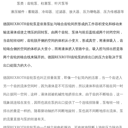
泵类：齿轮泵、柱塞泵、叶片泵等
液压辅件
：
蓄能器
、
冷却器
、
过滤器
、放大器、压力继电器、压力传感器等
德国REXROTH齿轮泵是依靠泵缸与啮合齿轮间所形成的工作容积变化和移动来
输送液体或使之增压的回转泵。由两个齿轮、泵体与前后盖组成两个封闭空间，
当齿轮转动时，齿轮脱开侧的空间的体积从小变大，形成真空，将液体吸入，齿
轮啮合侧的空间的体积从大变小，而将液体挤入管路中去。吸入腔与排出腔是靠
两个齿轮的啮合线来隔开的。德国REXROTH齿轮泵的排出口的压力全取决于泵
出口处阻力的大小。
德国REXROTH齿轮泵也叫正排量装置，即像一个缸筒内的活塞，当一个齿进入
另一个齿的流体空间时，因为液体是不可压缩的，所以液体和齿就不能在同一时
间占据同一空间，这样，液体就被机械性地挤排出来。由于齿的不断啮合，这一
现象就连续在发生，因而也就在泵的出口提供了一个连续排除量，泵每转一转，
排出的量是一样的。随着驱动轴的不间断地旋转，泵也就不间断地排出流体。泵
的流量直接与泵的转速有关。
德国REXROTH齿轮泵由一个独立的电机驱动，可有效地阻断上游的压力脉动及