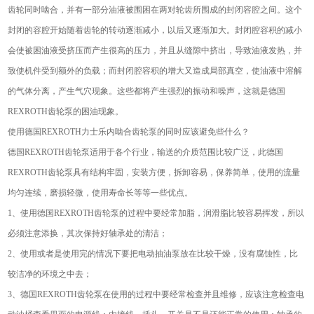
齿轮同时啮合，并有一部分油液被围困在两对轮齿所围成的封闭容腔之间。这个
封闭的容腔开始随着齿轮的转动逐渐减小，以后又逐渐加大。封闭腔容积的减小
会使被困油液受挤压而产生很高的压力，并且从缝隙中挤出，导致油液发热，并
致使机件受到额外的负载；而封闭腔容积的增大又造成局部真空，使油液中溶解
的气体分离，产生气穴现象。这些都将产生强烈的振动和噪声，这就是德国
REXROTH齿轮泵的困油现象。
使用德国REXROTH力士乐内啮合齿轮泵的同时应该避免些什么？
德国REXROTH齿轮泵适用于各个行业，输送的介质范围比较广泛，此德国
REXROTH齿轮泵具有结构牢固，安装方便，拆卸容易，保养简单，使用的流量
均匀连续，磨损轻微，使用寿命长等等一些优点。
1、使用德国REXROTH齿轮泵的过程中要经常加脂，润滑脂比较容易挥发，所以
必须注意添换，其次保持好轴承处的清洁；
2、使用或者是使用完的情况下要把电动抽油泵放在比较干燥，没有腐蚀性，比
较洁净的环境之中去；
3、德国REXROTH齿轮泵在使用的过程中要经常检查并且维修，应该注意检查电