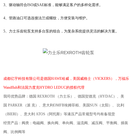
3、驱动轴符合ISO或SAE标准，能够满足客户的多样化需求。
4、管路油口可选连接法兰或螺纹，方便安装与维护。
5、力士乐齿轮泵支持多台泵的组合，为复杂系统提供灵活的解决方案。
成都亿宇科技有限公司
是德国
HAWE哈威
，
美国威格士（
VICKERS），
万福乐
Wandfluh和法国力度克HYDRO LEDUC的授权代理
我司优势品牌：德国
REXROTH
（力士乐）、德国贺德克（
HYDAC
）、美
国
PARKER
（派
克）、
意大利
OMFB埃姆菲栢
、美国
SUN
（太阳）、
比利
（
BIERI
）、意大利
ATOS
（阿托斯）等液压产品常规型号均有备现货
经营产品：阀类：电磁阀、换向阀、单向阀、溢流阀、减压阀、平衡阀、插装
阀、比例阀等