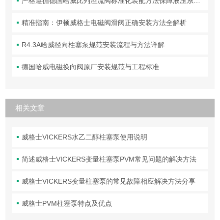
严格遵循德国哈威比列溢流阀标准化装配方法保障液压系统压力调控精准可靠
精准指南：伊顿威格士电磁阀滑阀正确安装方法全解析
R4.3A哈威径向柱塞泵规范安装流程与方法详解
德国哈威电磁换向阀原厂安装规范与工程标准
相关文章
威格士VICKERS水乙二醇柱塞泵使用说明
简述威格士VICKERS变量柱塞泵PVM常见问题的解决方法
威格士VICKERS变量柱塞泵的常见故障相应解决方法分享
威格士PVM柱塞泵特点及优点