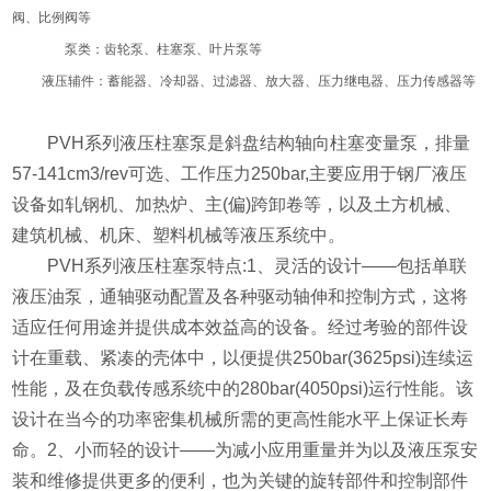
阀、比例阀等
泵类：齿轮泵、柱塞泵、叶片泵等
液压辅件
：
蓄能器
、
冷却器
、
过滤器
、放大器、压力继电器、压力传感器等
PVH系列液压柱塞泵是斜盘结构轴向柱塞变量泵，排量
57-141cm3/rev可选、工作压力250bar,主要应用于钢厂液压
设备如轧钢机、加热炉、主(偏)跨卸卷等，以及土方机械、
建筑机械、机床、塑料机械等液压系统中。
PVH系列液压柱塞泵特点:1、灵活的设计——包括单联
液压油泵，通轴驱动配置及各种驱动轴伸和控制方式，这将
适应任何用途并提供成本效益高的设备。经过考验的部件设
计在重载、紧凑的壳体中，以便提供250bar(3625psi)连续运
性能，及在负载传感系统中的280bar(4050psi)运行性能。该
设计在当今的功率密集机械所需的更高性能水平上保证长寿
命。2、小而轻的设计——为减小应用重量并为以及液压泵安
装和维修提供更多的便利，也为关键的旋转部件和控制部件