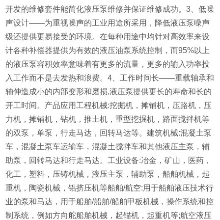
开发的维修套件能简化液压泵维修并保证维修成功。3、低噪
声设计——为重视噪声的工业用途所采用，降低液压泵噪声
级还提供更易接受的环境。在每种用途中均针对高效率来设
计各种补偿器提供为有效的液压油泵系统控制，而95%以上
的液压泵容积效率意味着有更多的流量，更多的输入功率投
入工作而不是去发热和浪费。4、工作时间长——重载轴承和
轴伸造成小的内部变形和磨损,液压泵提供更长的寿命和长的
开工时间。产品应用工程机械:挖掘机，摊铺机，压路机，压
力机，摊铺机，钻机，推土机，重型挖掘机，路面搅拌机等
的双泵，单泵，行走马达，回转马达等。建筑机械:混凝土泵
车，混凝土泵车运输车，混凝土搅拌车和其他液压主泵，辅
助泵，回转马达和行走马达。工业设备:冶金，矿山，医药，
化工，塑料，压铸机械，液压主泵，辅助泵，船舶机械，起
重机，陶瓷机械，铝挤压机等船舶/航空:用于船舶液压技术行
业的泵和马达，用于船舶/船舶/船舶甲板机械，操作系统和控
制系统，例如方向舵船舶机械，起锚机，起重机等;航空液压