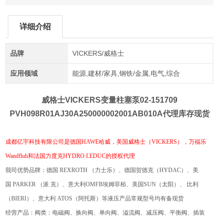
详细介绍
品牌
VICKERS/威格士
应用领域
能源,建材/家具,钢铁/金属,电气,综合
威格士VICKERS变量柱塞泵
02-151709
PVH098R01AJ30A250000002001AB010A代理库存现货
成都亿宇科技有限公司
是德国
HAWE哈威
，
美国威格士（
VICKERS），
万福乐
Wandfluh和法国力度克HYDRO LEDUC的授权代理
我司优势品牌：德国
REXROTH
（力士乐）、德国贺德克（
HYDAC
）、美
国
PARKER
（派
克）、
意大利
OMFB埃姆菲栢
、美国
SUN
（太阳）、
比利
（
BIERI
）、意大利
ATOS
（阿托斯）等液压产品常规型号均有备现货
经营产品：阀类：电磁阀、换向阀、单向阀、溢流阀、减压阀、平衡阀、插装