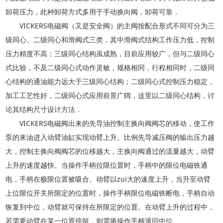
卸荷压力，此种卸荷方式多用于手动换向阀，卸荷可靠．
VICKERS电磁阀（又是安全阀）的主阀按配合形式不同可分为三
级同心、二级同心和滑阀式三类．其中滑阀式结构工作压力低，控制
压力精度不高；三级同心结构虽成熟，目前应用较广，但与二级同心
式比较，不及二级同心式动作灵敏，规格相同，行程相同时，二级同
心结构的通油能力远大于三级同心结构；二级同心式控制压力稳定，
加工工艺性好，二级同心式应用前景广阔，这里以二级同心结构，讨
论其结构尺寸设计方法．
VICKERS电磁阀出来的先导油控制主换向阀阀芯的移动，使工作
泵的来油进入动臂油缸实现动臂上升。比例先导减压阀的输出压力越
大，控制主换向阀阀芯的位移越大，主换向阀通过的流量越大，动臂
上升的速度越快。当操作手柄拉限位置时，手柄中的限位电磁铁通
电，手柄在极限位置被吸合。动臂以zui大的速度上升，当升至动臂
上位限位开关所限定的位置时，操作手柄限位电磁铁断电，手柄自动
恢复到中位，动臂就可保持在所限定的位置。在动臂上升的过程中，
若需要动臂在某一位置停留，则需将操作手柄退回中位。