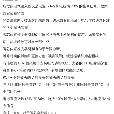
所需的电气输入仅仅是电源
(24V) 和电压为±10V 的指令信号。放大
器安装在坚固
的金属罩内，被密封起来以防止进水或其他油液。电气连接通过标准
的
7 针插头实现。
阀芯位置检测器引脚使得能够从电气上检测阀的状态。如果需要的
话，斜坡函数可以在外部生成。
阀芯位置检测器引脚有助于故障诊断。
维修时阀的拆卸和更换方便
(即插即用)。经过振动和冲击测试。
有辅助的
DIN 轨条用于安装电气功能模块。完备的 CE 电磁相容性。
符合
IP67 等级的阀环境保护。有增强阀功能的选项。
PC7 – 不带插头的 7 针接头带插头的 7 针接头
与
PE7 相同只是管脚 "C" 用于启用信号与 PC7 相同只是管脚 "C" 用
于启用信号
电源直流
24V (21V 至 36V，包括 10% 峰值*大波动)，*大电流 3A指
令信号
直流
±10 V，对于阀芯全行程10kΩ