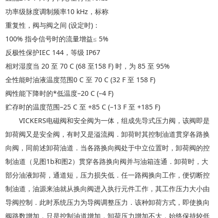
功率级脉度调制频率
10 kHz，标称
重复性，阀与阀之间
(设定时)：
100% 指令信号时的流量增益≤ 5%
反极性保护
IEC 144，等级 IP67
相对湿度当
20 至 70 C (68 至158 F) 时，为 85 至 95%
全性能时油液温度范围
0 C 至 70 C (32 F 至 158 F)
阀性能下降时的
*低温度–20 C (–4 F)
贮存时的温度范围
–25 C 至 +85 C (–13 F 至 +185 F)
VICKERS电磁阀和安全阀为一体，组成先导式压力阀，该阀即是
卸荷阀又是安全阀，有时又是溢流阀．卸荷时其控制油道贯穿各路换
向阀，同前述卸荷油道．当各路换向阀处于中立位置时，卸荷阀的控
制油道（见图1b和图2）贯穿各路换向阀并与油箱连通．卸荷时，大
部分油液卸荷，通道短，压力损失低．任一路阀换向工作，便切断控
制油道，油源来油就从换向阀进入执行元件工作，其工作压力大小由
导阀控制．此时系统压力为导阀调整压力．该种卸荷方式，即使换向
阀路数增加，只是控制油道增加，卸荷压力增加不大，始终保持较低