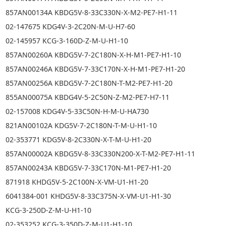
857AN00134A KBDG5V-8-33C330N-X-M2-PE7-H1-11
02-147675 KDG4V-3-2C20N-M-U-H7-60
02-145957 KCG-3-160D-Z-M-U-H1-10
857AN00260A KBDG5V-7-2C180N-X-H-M1-PE7-H1-10
857AN00246A KBDG5V-7-33C170N-X-H-M1-PE7-H1-20
857AN00256A KBDG5V-7-2C180N-T-M2-PE7-H1-20
855AN00075A KBDG4V-5-2C50N-Z-M2-PE7-H7-11
02-157008 KDG4V-5-33C50N-H-M-U-HA730
821AN00102A KDG5V-7-2C180N-T-M-U-H1-10
02-353771 KDG5V-8-2C330N-X-T-M-U-H1-20
857AN00002A KBDG5V-8-33C330N200-X-T-M2-PE7-H1-11
857AN00243A KBDG5V-7-33C170N-M1-PE7-H1-20
871918 KHDG5V-5-2C100N-X-VM-U1-H1-20
6041384-001 KHDG5V-8-33C375N-X-VM-U1-H1-30
KCG-3-250D-Z-M-U-H1-10
02-353252 KCG-3-350D-Z-M-U1-H1-10