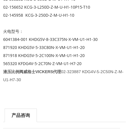
02-156652 KCG-3-L250D-Z-M-U-H1-10P15-T10
02-145958 KCG-3-250D-Z-M-U-H1-10
火电型号：
6041384-001 KHDG5V-8-33C375N-X-VM-U1-H1-30
871920 KHDG5V-5-33C80N-X-VM-U1-H1-20
871918 KHDG5V-5-2C100N-X-VM-U1-H1-20
565320 KFDG4V-5-2C70N-Z-VM-U1-H7-20
液压比例阀威格士VICKERS代理
02-323887 KDG4V-5-2C50N-Z-M-
U1-H7-30
产品咨询