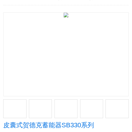
皮囊式贺德克蓄能器SB330系列