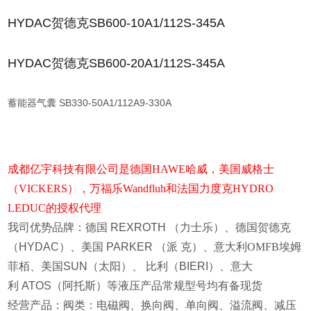
HYDAC贺德克SB600-10A1/112S-345A
HYDAC贺德克SB600-20A1/112S-345A
蓄能器气囊 SB330-50A1/112A9-330A
成都亿宇科技有限公司是德国HAWE哈威，美国威格士
（VICKERS），万福乐Wandfluh和法国力度克HYDRO
LEDUC的授权代理
我司优势品牌：德国
REXROTH
（力士乐）、德国贺德克
（
HYDAC
）、美国
PARKER
（派
克）、意大利OMFB埃姆
菲栢、美国
SUN
（太阳）、
比利（
BIERI
）、意大
利
ATOS
（阿托斯）等液压产品常规型号均有备现货
经营产品：阀类：电磁阀、换向阀、单向阀、溢流阀、减压