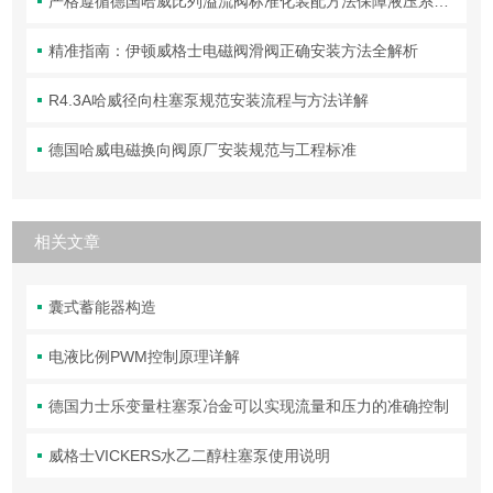
严格遵循德国哈威比列溢流阀标准化装配方法保障液压系统压力调控精准可靠
精准指南：伊顿威格士电磁阀滑阀正确安装方法全解析
R4.3A哈威径向柱塞泵规范安装流程与方法详解
德国哈威电磁换向阀原厂安装规范与工程标准
相关文章
囊式蓄能器构造
电液比例PWM控制原理详解
德国力士乐变量柱塞泵冶金可以实现流量和压力的准确控制
威格士VICKERS水乙二醇柱塞泵使用说明