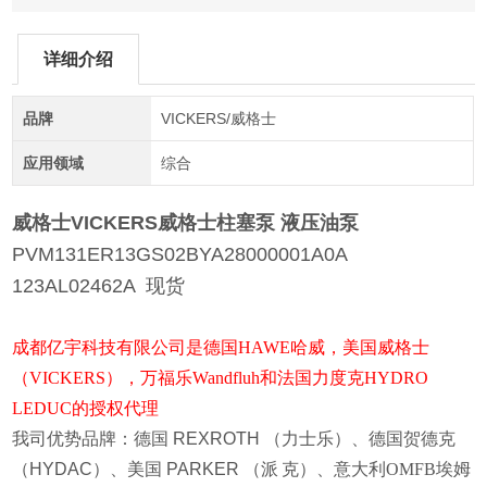
详细介绍
品牌
VICKERS/威格士
应用领域
综合
威格士VICKERS
威格士柱塞泵
液压油泵
PVM131ER13GS02BYA28000001A0A
123AL02462A 现货
成都亿宇科技有限公司是德国HAWE哈威，美国威格士
（VICKERS），万福乐Wandfluh和法国力度克HYDRO
LEDUC的授权代理
我司优势品牌：德国
REXROTH
（力士乐）、德国贺德克
（
HYDAC
）、美国
PARKER
（派
克）、意大利OMFB埃姆