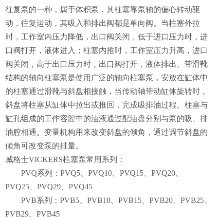
往复泵的一种，属于体积泵，其柱塞靠泵轴的偏心转动驱
动，往复运动，其吸入和排出阀都是单向阀。当柱塞外拉
时，工作室内压力降低，出口阀关闭，低于进口压力时，进
口阀打开，液体进入；柱塞内推时，工作室压力升高，进口
阀关闭，高于出口压力时，出口阀打开，液体排出。带滑靴
结构的轴向柱塞泵是使用广泛的轴向柱塞泵，安放在缸体中
的柱塞通过滑靴与斜盘相接触，当传动轴带动缸体旋转时，
斜盘将柱塞从缸体中拉出或推回，完成吸排油过程。柱塞与
缸孔组成的工作容腔中的油液通过配油盘分别与泵的吸、排
油腔相通。变量机构用来改变斜盘的倾角，通过调节斜盘的
倾角可改变泵的排量。
威格士VICKERS柱塞泵常用系列：
PVQ
系列：
PVQ5
、
PVQ10
、
PVQ15
、
PVQ20
、
PVQ25
、
PVQ29
、
PVQ45
PVB
系列：
PVB5
、
PVB10
、
PVB15
、
PVB20
、
PVB25
、
PVB29
、
PVB45