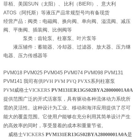
菲栢、美国
SUN
（太阳）、
比利（
BIERI
）、意大利
ATOS
（阿托斯）等液压产品常规型号均有备现货
经营产品：阀类：电磁阀、换向阀、单向阀、溢流阀、减压
阀、平衡阀、插装阀、比例阀等
泵类：齿轮泵、柱塞泵、叶片泵等
液压辅件：蓄能器、冷却器、过滤器、放大器、压力继
电器、压力传感器等
PVM018 PVM025
PVM045 PVM074
PVM098
PVM131
PVM141
我司有供
PVH PVM PVQ PVXS
系列柱塞泵
PVM
威格士VICKERS
PVM131ER13GS02BYA28000001A0A
提供范围广泛的开式活塞泵，具有驱动各种流体动力系统所
需的灵活性。这种设计为工业、移动和海洋应用提供了尽可
能大的覆盖范围。它使用户能够在充分利用其简单设计产生
的高效率的同时，享受显着的成本和重量节省。
威格士VICKERS
PVM131ER13GS02BYA28000001A0A
是