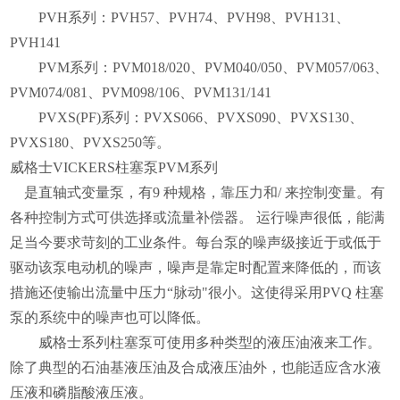
PVH
系列：
PVH57
、
PVH74
、
PVH98
、
PVH131
、
PVH141
PVM
系列：
PVM018/020
、
PVM040/050
、
PVM057/063
、
PVM074/081
、
PVM098/106
、
PVM131/141
PVXS(PF)
系列：
PVXS066
、
PVXS090
、
PVXS130
、
PVXS180
、
PVXS250
等。
威格士
VICKERS
柱塞泵
PVM
系列
是直轴式变量泵，有
9
种规格，靠压力和
/
来控制变量。有
各种控制方式可供选择或流量补偿器。 运行噪声很低，能满
足当今要求苛刻的工业条件。每台泵的噪声级接近于或低于
驱动该泵电动机的噪声，噪声是靠定时配置来降低的，而该
措施还使输出流量中压力“脉动"很小。这使得采用
PVQ
柱塞
泵的系统中的噪声也可以降低。
威格士系列柱塞泵可使用多种类型的液压油液来工作。
除了典型的石油基液压油及合成液压油外，也能适应含水液
压液和磷脂酸液压液。