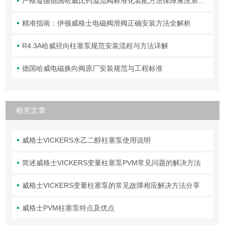
严格遵循德国哈威比列溢流阀标准化装配方法保障液压系统压力调控精准可靠
精准指南：伊顿威格士电磁阀滑阀正确安装方法全解析
R4.3A哈威径向柱塞泵规范安装流程与方法详解
德国哈威电磁换向阀原厂安装规范与工程标准
相关文章
威格士VICKERS水乙二醇柱塞泵使用说明
简述威格士VICKERS变量柱塞泵PVM常见问题的解决方法
威格士VICKERS变量柱塞泵的常见故障相应解决方法分享
威格士PVM柱塞泵特点及优点