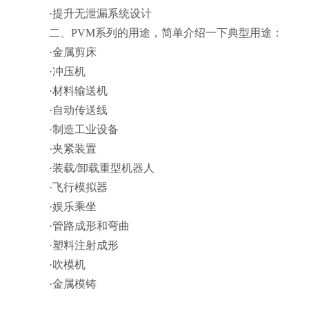
·提升无泄漏系统设计
二、
PVM
系列的用途，简单介绍一下典型用途：
·金属剪床
·冲压机
·材料输送机
·自动传送线
·制造工业设备
·夹紧装置
·装载
/
卸载重型机器人
·飞行模拟器
·娱乐乘坐
·管路成形和弯曲
·塑料注射成形
·吹模机
·金属模铸