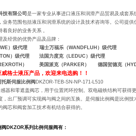
科技有限公司
是一家专业从事进口液压和润滑产品贸易及成套系
，业务范围包括液压和润滑系统的设计及技术咨询等。公司提供
司保持着良好的业务关系 。
理及经营的优势产品及品牌：
AWE）级代理 瑞士万福乐（WANDFLUH）级代理
ATON）级代理 法国力度克（LEDUC）级代理
REXROTH） 美国派克（PARKER） 德国贺德克（HY
应威格士液压产品，欢迎来电选购！！
利阿托斯伺服比例阀
DKZOR-TEB-SN-NP-171-L510
置传感器和零遮盖阀芯，用于位置闭环控制。双电磁铁结构可获得
度，出厂预调可实现阀与阀之间的互换。是伺服比例阀是比例技
的阀芯和阀套加工技术有机结合获得的。
例阀DKZOR系列比例伺服阀有：