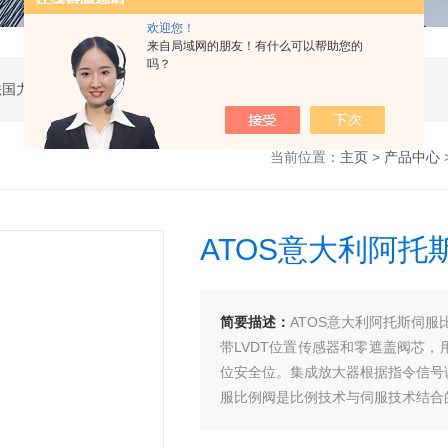
欢迎您！
来自局域网的朋友！有什么可以帮助您的
吗？
公司是德国哈威、丹麦丹佛斯、瑞士万福乐、法国力度克等液压品牌的代理商，同时还经销：德国力士乐、贺德克、凯特克，美国派克、穆格、伊顿威格士、太阳、海德福斯，意大利阿托斯、马祖奇、迪普马等产品。
当前位置：
主页
>
产品中心
ATOS意大利阿托
简要描述：
ATOS意大利阿托斯伺服比例阀
带LVDT位置传感器和零遮盖阀芯
位安全位。集成放大器根据指令信号
服比例阀是比例技术与伺服技术结合
阀套加工技术有机结合获得的。