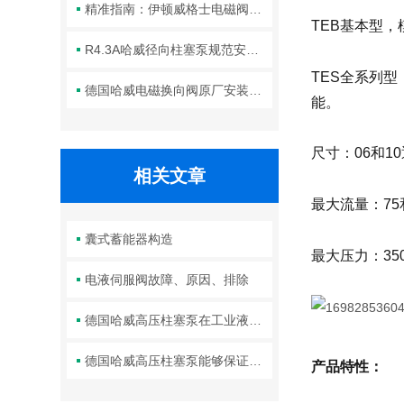
精准指南：伊顿威格士电磁阀滑阀正确安装方法全解析
TEB基本型
R4.3A哈威径向柱塞泵规范安装流程与方法详解
TES全系列
德国哈威电磁换向阀原厂安装规范与工程标准
能。
尺寸：06和1
相关文章
最大流量：75和
囊式蓄能器构造
最大压力：350b
电液伺服阀故障、原因、排除
德国哈威高压柱塞泵在工业液压系统中的关键作用
德国哈威高压柱塞泵能够保证高压液体的输送效率
产品特性：