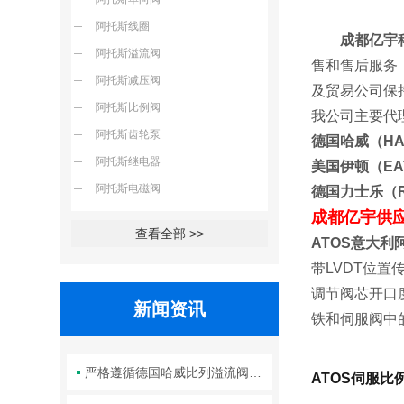
阿托斯线圈
成都亿宇
阿托斯溢流阀
售和售后服务
阿托斯减压阀
及贸易公
阿托斯比例阀
我公司主要代
阿托斯齿轮泵
德国哈威（H
阿托斯继电器
美国伊顿（E
阿托斯电磁阀
德国力士乐（
成都亿宇供
查看全部 >>
ATOS意大
带LVDT位
调节阀芯开口
新闻资讯
铁和伺服阀中
严格遵循德国哈威比列溢流阀标准化装配方法保障液压系统压力调控精准可靠
ATOS伺服比