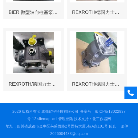
BIERI微型轴向柱塞泵AKP
REXROTH/德国力士乐叶片泵
REXROTH/德国力士乐叶片泵
REXROTH/德国力士乐变量柱塞泵冶金
2026 版权所有 © 成都亿宇科技有限公司
备案号：蜀ICP备13022837
号-12
sitemap.xml
管理登陆
技术支持：
化工仪器网
地址：四川省成都市金牛区兴盛西路2号固特大厦5栋A座101号 传真： 邮件：
2026004483@qq.com