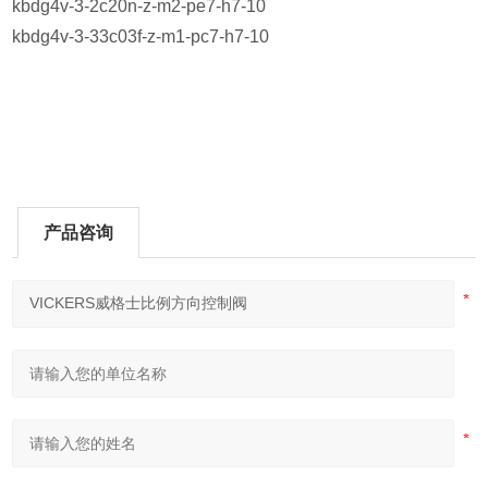
kbdg4v-3-2c20n-z-m2-pe7-h7-10
kbdg4v-3-33c03f-z-m1-pc7-h7-10
产品咨询