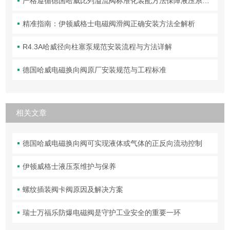
严格遵循德国哈威比列溢流阀标准化装配方法保障液压系统压力调控精准可靠
精准指南：伊顿威格士电磁阀滑阀正确安装方法全解析
R4.3A哈威径向柱塞泵规范安装流程与方法详解
德国哈威电磁换向阀原厂安装规范与工程标准
相关文章
德国哈威电磁换向阀可实现液体或气体的正反向流动控制
伊顿威格士液压泵维护与保养
螺纹插装阀卡阀原因及解决方案
瑞士万福乐防爆电磁阀是守护工业安全的重要一环