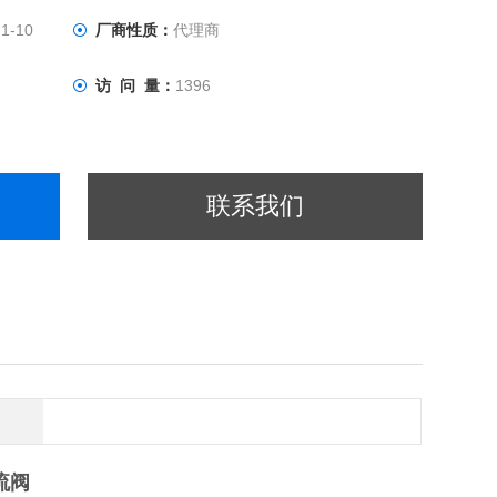
1-10
厂商性质：
代理商
访 问 量：
1396
联系我们
流阀