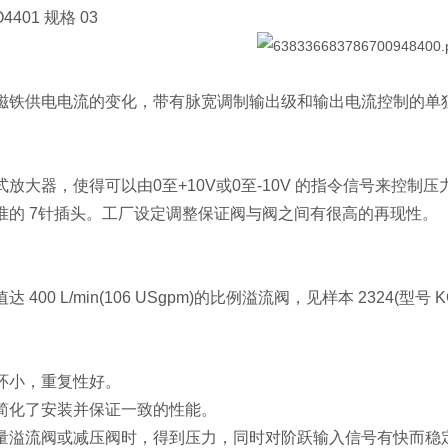
401 规格 03
磁铁供电电流的变化，带有脉宽调制输出级和输出电流控制的单独
式放大器，使得可以由0至+10V或0至-10V 的指令信号来控
准的 7针插头。工厂设定调整保证阀与阀之间有很高的再现性。
400 L/min(106 USgpm)的比例溢流阀，见样本 2324(型号 
环小，重复性好。
简化了安装并保证一致的性能。
量溢流阀或减压阀时，得到压力，同时对阶跃输入信号有快而稳