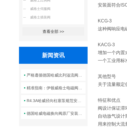
威格士比例阀
安装面符合ISO4
威格士伺服阀
威格士插装阀
KCG-3
这种阀响应电
查看全部 >>
KACG-3
增加一个内置
新闻资讯
一个工业用标
严格遵循德国哈威比列溢流阀标准化装配方法保障液压系统压力调控精准可靠
其他型号
关于流量额定值达 
精准指南：伊顿威格士电磁阀滑阀正确安装方法全解析
特征和优点
R4.3A哈威径向柱塞泵规范安装流程与方法详解
阀设计保证滞
德国哈威电磁换向阀原厂安装规范与工程标准
自动放气设计
用来控制大流