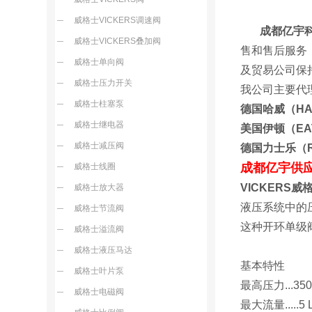
威格士VICKERS调速阀
成都亿宇
威格士VICKERS叠加阀
售和售后服务
威格士单向阀
及贸易公
威格士压力开关
我公司主要代
威格士柱塞泵
德国哈威（H
威格士继电器
美国伊顿（E
威格士减压阀
德国力士乐（
成都亿宇供
威格士线圈
VICKERS
威格士放大器
液压系统中的
威格士节流阀
这种开环单级
威格士溢流阀
威格士液压马达
基本特性
威格士叶片泵
最高压力...
350
威格士电磁阀
最大流量.....5 L