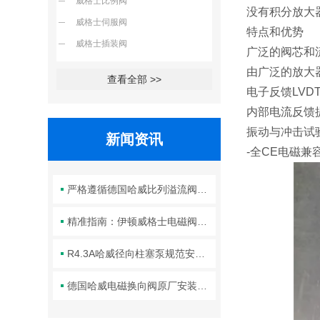
威格士比例阀
没有积分放大
威格士伺服阀
特点和优势
威格士插装阀
广泛的阀芯和
由广泛的放大
查看全部 >>
电子反馈LV
内部电流反馈
振动与冲击试
新闻资讯
-全CE电磁兼
严格遵循德国哈威比列溢流阀标准化装配方法保障液压系统压力调控精准可靠
精准指南：伊顿威格士电磁阀滑阀正确安装方法全解析
R4.3A哈威径向柱塞泵规范安装流程与方法详解
德国哈威电磁换向阀原厂安装规范与工程标准