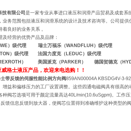
技有限公司
是一家专业从事进口液压和润滑产品贸易及成套系
，业务范围包括液压和润滑系统的设计及技术咨询等。公司提供
司保持着良好的业务关系 。
理及经营的优势产品及品牌：
AWE）级代理 瑞士万福乐（WANDFLUH）级代理
ATON）级代理 法国力度克（LEDUC）级代理
REXROTH） 美国派克（PARKER） 德国贺德克（HY
应威格士液压产品，欢迎来电选购！！
威格士带反馈的伺服性能比例方向阀
859AN00004A KBSDG4V-
。增益和偏移压力的工厂设置调整。这些四通电磁阀具有很高的
阀芯选项可用于颜定流量高达40L/min(10.6uSgpm)。工作压
T将反馈信息反馈到放大器，使阀芯位置得到准确维护这种类型的