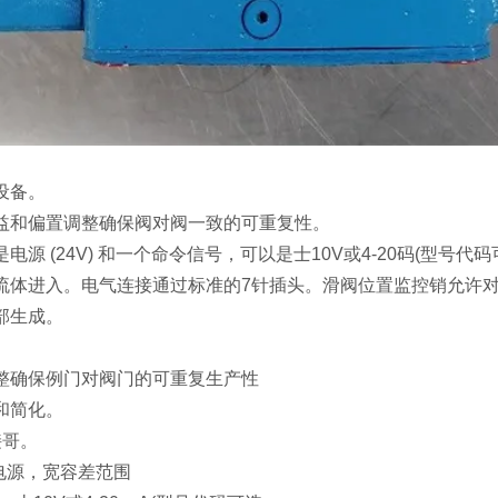
设备。
益和偏置调整确保阀对阀一致的可重复性。
电源 (24V) 和一个命令信号，可以是士10V或4-20码(型
流体进入。电气连接通过标准的7针插头。滑阀位置监控销允许
部生成。
整确保例门对阀门的可重复生产性
和简化。
接哥。
流电源，宽容差范围