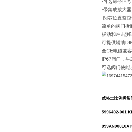
·可选命令信号，
·带集成放大
·阅芯位置监
简单的阀门拆卸
板动和冲击测
可提供辅助D
全CE电磁兼客性
IP67阀门，
可选阀门使能
威格士比例阀常
5996402-001 K
859AN00010A 