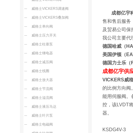
威格士VICKERS调速阀
成都亿宇科
威格士VICKERS叠加阀
售和售后服务
威格士单向阀
及贸易公
威格士压力开关
我公司主要代
威格士柱塞泵
德国哈威（H
威格士继电器
美国伊顿（E
威格士减压阀
德国力士乐（
成都亿宇供
威格士线圈
VICKERS
威格士放大器
的比例方向阀
威格士节流阀
能用伺服阀。各种
威格士溢流阀
控，该LVD
威格士液压马达
器。
威格士叶片泵
威格士电磁阀
KSDG4V-3