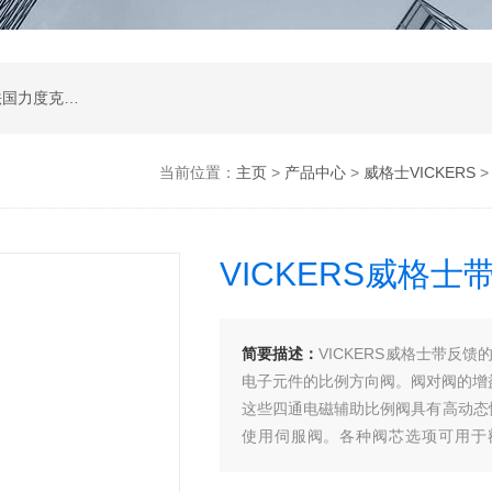
公司是德国哈威、丹麦丹佛斯、瑞士万福乐、法国力度克等液压品牌的代理商，同时还经销：德国力士乐、贺德克、凯特克，美国派克、穆格、伊顿威格士、太阳、海德福斯，意大利阿托斯、马祖奇、迪普马等产品。
当前位置：
主页
>
产品中心
>
威格士VICKERS
VICKERS威格
简要描述：
VICKERS威格士带反馈
电子元件的比例方向阀。阀对阀的增
这些四通电磁辅助比例阀具有高动态性能
使用伺服阀。各种阀芯选项可用于额定流量
《5000磅/平方英寸)。