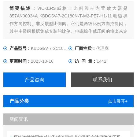
简要描述：
VICKERS威格士比例阀带内置放大器是
857AN00034A KBDG5V-7-2C180N-T-M2-PE7-H1-11电磁操
作方向控制、非反馈型比例阀。它们是两级比例方向控制闷，
其中主级阀根据集成安装的比例、电磁操作威压阀的输出来定
位，主网芯的行程方向取决于先导阀的两个电磁线圈中的哪一
个被加压，而行程量则取决于输入线圈的电流。
产品型号：
KBDG5V-7-2C180N-T-M2-PE7
厂商性质：
代理商
更新时间：
2023-10-16
访 问 量：
1442
产品咨询
联系我们
产品分类
点击展开+
新闻资讯