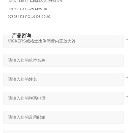
02-326148 EEA-PAM-581-D32-EN3
991896 F3-CG2V-6BW-10
978254 F3-RG-10-D3-22UG
产品咨询