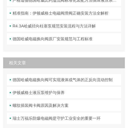
严格遵循德国哈威比列溢流阀标准化装配方法保障液压系统压力调控精准可靠
精准指南：伊顿威格士电磁阀滑阀正确安装方法全解析
R4.3A哈威径向柱塞泵规范安装流程与方法详解
德国哈威电磁换向阀原厂安装规范与工程标准
相关文章
德国哈威电磁换向阀可实现液体或气体的正反向流动控制
伊顿威格士液压泵维护与保养
螺纹插装阀卡阀原因及解决方案
瑞士万福乐防爆电磁阀是守护工业安全的重要一环