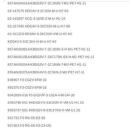
857AN00015A KBDG5V-7-2C180N-T-M1-PE7-H1-11
02-147675 KDG4V-3-2C20N-M-U-H7-60
02-145957 KCG-3-160D-Z-M-U-H1-10
02-157450 KDG4V-3-33C30X-M-U-H7-60
02-311229 KDG4V-3-33C30X-VM-U-H7-60
KDG4V-3-33C30X-H-M-U-H7-60
857AN00001A KBDG5V-7-2C180N-X-H-M1-PE7-H1-11
857AN00105A KBDG5V-7-33C170N-EX-H-M1-PE7-H1-11
857AN00034A KBDG5V-7-2C180N-T-M2-PE7-H1-11
855AN00075A KBDG4V-5-2C50N-Z-M2-PE7-H7-11
639907 F3-CG2V-6FW-10
992376 F3-CG2V-8FW-10
6042893-018 F3-DG3VP-3-102A-V-M-UH-20
6050796-001 KHDG5V-5-33C80N-X-VM-U1-H1 20
6050797-001 KHDG5V-8-33C375N-X-VM-U1 20
501732 F3-RG-06-D3-30
507663 F3-RG-06-D3-23-UG