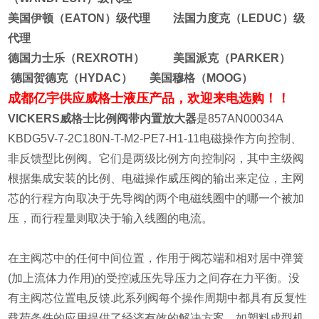
美国伊顿（EATON）级代理 法国力度克（LEDUC）级
代理
德国力士乐（REXROTH） 美国派克（PARKER）
德国贺德克（HYDAC） 美国穆格（MOOG）
成都亿宇供应威格士液压产品，欢迎来电选购！！
VICKERS威格士比例阀带内置放大器
是857AN00034A
KBDG5V-7-2C180N-T-M2-PE7-H1-11电磁操作方向控制、
非反馈型比例阀。它们是两级比例方向控制闷，其中主级阀
根据集成安装的比例、电磁操作威压阀的输出来定位，主网
芯的行程方向取决于先导阀的两个电磁线圈中的哪一个被加
压，而行程量则取决于输入线圈的电流。
在主阀芯中的任何中间位置，作用于阀芯端和相对居中弹簧
(加上流体力作用)的受控减压先导压力之间存在力平衡。没
有主阀芯位置电反馈.此系列阀每个操作周期中都具有反复性
载荷条件的应用提供了经济有效的解决方案，如塑料成型机