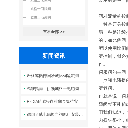
常用的是单向
威格士比例阀
威格士伺服阀
阀对流量的控
威格士插装阀
一种是开关控
查看全部 >>
另一种是连续
的，如比例阀
所以使用比例
新闻资讯
流控制，就必
作。
伺服阀的主阀
严格遵循德国哈威比列溢流阀标准化装配方法保障液压系统压力调控精准可靠
一点和电液换
流管阀。
精准指南：伊顿威格士电磁阀滑阀正确安装方法全解析
也就是说，伺
R4.3A哈威径向柱塞泵规范安装流程与方法详解
级阀就不能输
而我们知道，
德国哈威电磁换向阀原厂安装规范与工程标准
力损失很小，