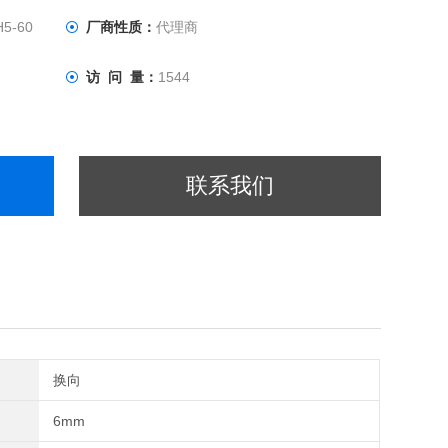
H5-60
厂商性质：
代理商
访 问 量：
1544
联系我们
换向
6mm