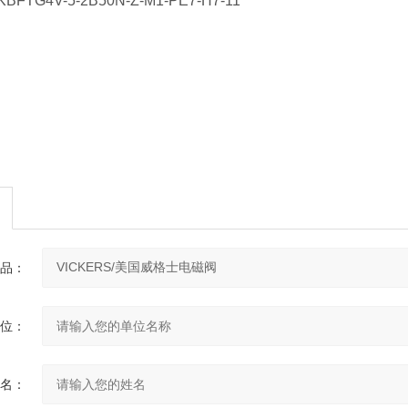
 KBFTG4V-5-2B50N-Z-M1-PE7-H7-11
品：
位：
名：