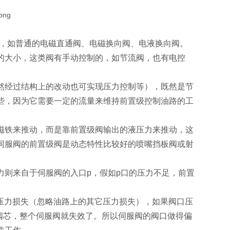
态，如普通的电磁直通阀、电磁换向阀、电液换向阀。
的大小，这类阀有手动控制的，如节流阀，也有电控
然经过结构上的改动也可实现压力控制等），既然是节
些，因为它需要一定的流量来维持前置级控制油路的工
磁铁来推动，而是靠前置级阀输出的液压力来推动，这
伺服阀的前置级阀是动态特性比较好的喷嘴挡板阀或射
力则来自于伺服阀的入口p，假如p口的压力不足，前置
口压力损失（忽略油路上的其它压力损失），如果阀口压
阀芯，整个伺服阀就失效了。所以伺服阀的阀口做得偏