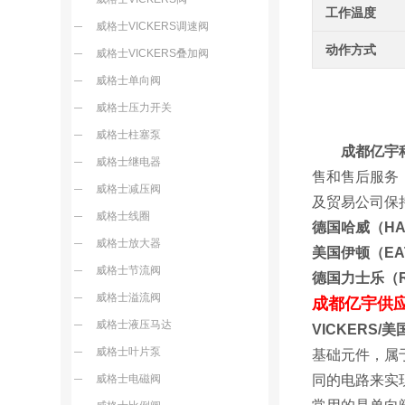
工作温度
威格士VICKERS调速阀
动作方式
威格士VICKERS叠加阀
威格士单向阀
威格士压力开关
威格士柱塞泵
成都亿宇
威格士继电器
售和售后服务
威格士减压阀
及贸易
威格士线圈
德国哈威（H
威格士放大器
美国伊顿（E
威格士节流阀
德国力士乐（
威格士溢流阀
成都亿宇供
威格士液压马达
VICKERS/
威格士叶片泵
基础元件，属
威格士电磁阀
同的电路来实