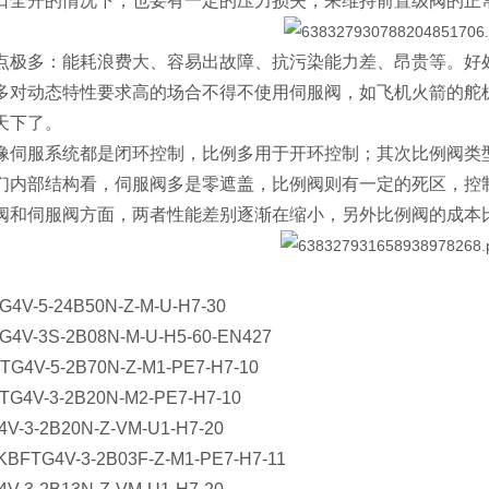
口全开的情况下，也要有一定的压力损失，来维持前置级阀的正
点极多：能耗浪费大、容易出故障、抗污染能力差、昂贵等。好
多对动态特性要求高的场合不得不使用伺服阀，如飞机火箭的舵
天下了。
像伺服系统都是闭环控制，比例多用于开环控制；其次比例阀类
们内部结构看，伺服阀多是零遮盖，比例阀则有一定的死区，控
阀和伺服阀方面，两者性能差别逐渐在缩小，另外比例阀的成本
TG4V-5-24B50N-Z-M-U-H7-30
TG4V-3S-2B08N-M-U-H5-60-EN427
BTG4V-5-2B70N-Z-M1-PE7-H7-10
BTG4V-3-2B20N-M2-PE7-H7-10
4V-3-2B20N-Z-VM-U1-H7-20
 KBFTG4V-3-2B03F-Z-M1-PE7-H7-11