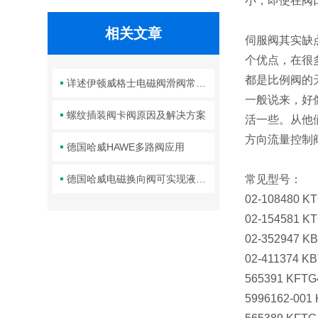
小，即使在阀
相关文章
伺服阀其实缺
个优点，在很
都是比例阀的
详述伊顿威格士电磁阀滑阀常见故障及相应解决措施
一般说来，好
螺纹插装阀卡阀原因及解决方案
活一些。从他
方向流量控制
德国哈威HAWE多路阀应用
德国哈威电磁换向阀可实现液体或气体的正反向流动控制
常见型号：
02-108480 K
02-154581 K
02-352947 K
02-411374 K
565391 KFTG
5996162-001