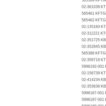
565389 KFTG
02-361039 K
565461 KFTG
565462 KFTG
02-135160 K
02-311221 K
02-351725 K
02-352845 K
565388 KFTG
02-359718 K
5996192-001
02-156739 K
02-414234 K
02-353638 K
5996167-001
5996187-001