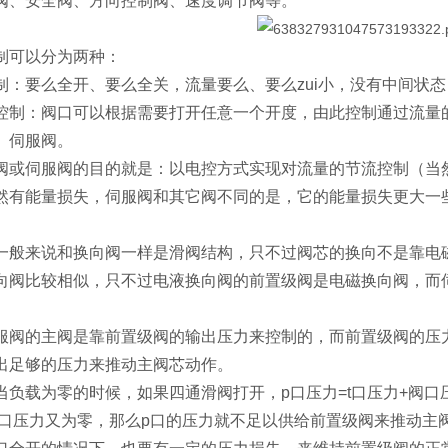
阀、安全阀、方向控制阀、速度调节阀等。
制可以分为两种：
制：要么全开、要么全关，流量要么、要么zui小，没有中间状
控制：阀口可以根据需要打开任意一个开度，由此控制通过流量
、伺服阀。
阀或伺服阀的目的就是：以电控方式实现对流量的节流控制（当
然有能量损失，伺服阀和其它阀不同的是，它的能量损失更大一
一般来说和换向阀一样是滑阀结构，只不过阀芯的换向不是靠电
向阀比较相似，只不过电液换向阀的前置级阀是电磁换向阀，而
服阀的主阀是靠前置级阀的输出压力来控制的，而前置级阀的压
出足够的压力来推动主阀芯动作。
当负载为零的时候，如果四通滑阀打开，p口压力=t口压力+阀
t口压力又为零，那么p口的压力就不足以供给前置级阀来推动主