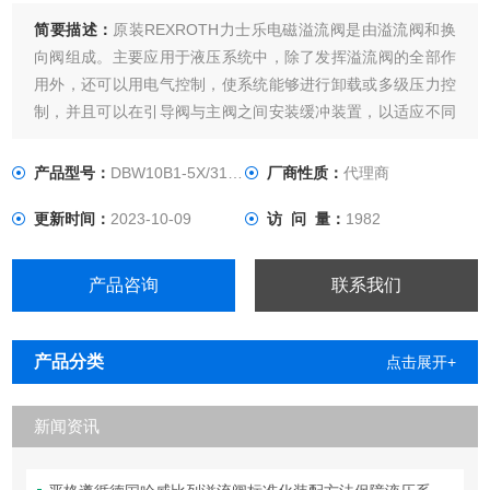
简要描述：
原装REXROTH力士乐电磁溢流阀是由溢流阀和换
向阀组成。主要应用于液压系统中，除了发挥溢流阀的全部作
用外，还可以用电气控制，使系统能够进行卸载或多级压力控
制，并且可以在引导阀与主阀之间安装缓冲装置，以适应不同
的卸荷要求。电磁溢流阀按其用途可分为O型(常闭式)和H型
(常开式)。
产品型号：
DBW10B1-5X/315-6EG24N9K4
厂商性质：
代理商
更新时间：
2023-10-09
访 问 量：
1982
产品咨询
联系我们
产品分类
点击展开+
新闻资讯