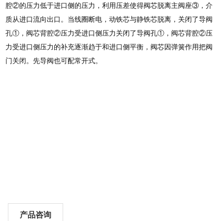
腔②的压力低于进口侧的压力，利用压差使得阀芯脱离主阀座③，介
质从进口流向出口。当线圈断电，动铁芯与静铁芯脱离，关闭了导阀
孔①，阀芯背腔②压力受进口侧压力关闭了导阀孔①，阀芯背腔②压
力受进口侧压力的补充逐渐趋于和进口侧平衡，阀芯因弹簧作用把阀
门关闭。先导阀也可配常开式。
产品咨询