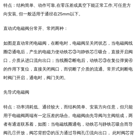
特点：结构简单、动作可靠,在零压差或真空下能正常工作,可任意方
向安装, 但一般适用于通径在25mm以下。
直动式电磁阀分常开、常闭两种：
如图是直动常闭电磁阀，在断电时，电磁阀呈关闭状态，当电磁阀线
圈②通电后，产生的电磁力使动铁芯③与静铁芯①吸合，直接开启阀
口，介质从进口流向出口；当线圈②断电后，动铁芯③在复位弹簧④
的作用下复位，直接关闭阀口，而切断了介质的流通。常开式则断电
时阀门开启，通电时，阀门关闭。
先导式电磁阀
特点：功率消耗低、通径较大，而结构简单、安装方向任意，但只能
用于电磁阀两端有一定压差的场合。电磁阀由先导阀与主阀组成，两
者有通道联系着，如图：当电磁线圈通电，动铁芯与静铁芯吸合而导
阀孔①开放，阀芯背腔②的压力通过导阀孔①流向出口， 此时阀芯背