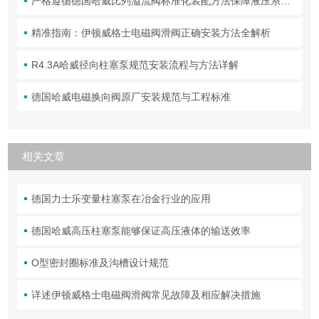
严格遵循德国哈威比列溢流阀标准化装配方法保障液压系统压力调控精准可靠
精准指南：伊顿威格士电磁阀滑阀正确安装方法全解析
R4.3A哈威径向柱塞泵规范安装流程与方法详解
德国哈威电磁换向阀原厂安装规范与工程标准
相关文章
德国力士乐变量柱塞泵在冶金行业的应用
德国哈威高压柱塞泵能够保证高压液体的输送效率
O型密封圈标准及沟槽设计规范
详述伊顿威格士电磁阀滑阀常见故障及相应解决措施