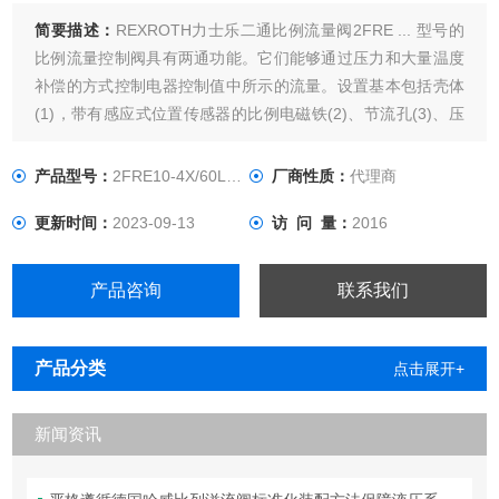
简要描述：
REXROTH力士乐二通比例流量阀2FRE ... 型号的
比例流量控制阀具有两通功能。它们能够通过压力和大量温度
补偿的方式控制电器控制值中所示的流量。设置基本包括壳体
(1)，带有感应式位置传感器的比例电磁铁(2)、节流孔(3)、压
力补偿器(4)、行程限制(5) 以及单向阀(6)。流量设置由控制值
电位计的指示（0 至100 %）确定。通过放大器和比例电磁
产品型号：
2FRE10-4X/60LBK4M
厂商性质：
代理商
铁，指示的控制值影响对节流孔
更新时间：
2023-09-13
访 问 量：
2016
产品咨询
联系我们
产品分类
点击展开+
新闻资讯