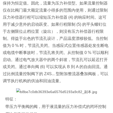
保持为恒定值。因此，流量为压力补偿型。
如果流量控制器
仅在比阀门最大额定流量小得多的范围内使用，则通过限制
压力补偿器行程可以缩短压力补偿器 (4) 的响应时间。这可
用于减少意外的启动跃变。
如果行程限制 (5) 的平头螺钉位
于左侧限位止档位置（旋出），则没有压力补偿器行程限
制。
得益于出色的节流孔设计，产品温度漂移较低。
当控制
值为 0 % 时，节流孔关闭。当感应式位置传感器处发生断电
或电缆中断事故时，节流孔将关闭。
从控制值 0 % 可以顺利
启动。通过电气放大器中的两个斜坡，节流孔可以延迟打开
或关闭。
通过单向阀 (6) 可以实现从 B 到 A 的自由回流。通
过比例流量控制阀下的 Z4S... 型附加整流器叠加阀板，可以
调节执行机构的供油和回油流量。
特征：
带压力平衡阀的阀，用于液流量的压力补偿式的闭环控制