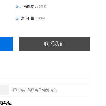
厂商性质：
代理商
访 问 量：
2064
联系我们
石油,地矿,能源,电子/电池,电气
扭矩马达