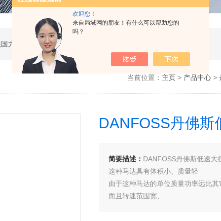
欢迎您！
来自局域网的朋友！有什么可以帮助您的
吗？
公司是德国哈威、丹麦丹佛斯、瑞士万福乐、法国力度克等液压品牌的代理商，同时还经销：德国力士乐、贺德克、凯特克，美国派克、穆格、伊顿威格士、太阳、海德福斯，意大利阿托斯、马祖奇、迪普马等产品。
当前位置：
主页
>
产品中心
>
DANFOSS丹佛
简要描述：
DANFOSS丹佛斯低速大扭矩
这种马达具有体积小、质量轻
由于这种马达的单位质量功率远比其
而且转速范围宽、
在工程机械行业中有广泛的应用。