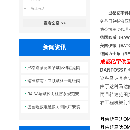
液压马达
成都亿宇科技
务范围包括液压
查看全部 >>
我公司主要代理
德国哈威（HA
美国伊顿（EA
新闻资讯
德国力士乐（R
成都亿宇供
严格遵循德国哈威比列溢流阀标准化装配方法保障液压系统压力调控精准可靠
DANFOSS
这种马达具有
精准指南：伊顿威格士电磁阀滑阀正确安装方法全解析
由于这种马达
R4.3A哈威径向柱塞泵规范安装流程与方法详解
而且转速范围
在工程机械行
德国哈威电磁换向阀原厂安装规范与工程标准
丹佛斯马达OMR2
丹佛斯马达OMT