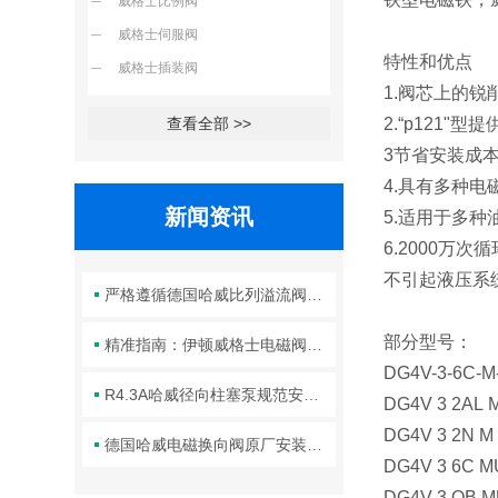
威格士比例阀
威格士伺服阀
特性和优点
威格士插装阀
1.阀芯上的
查看全部 >>
2.“p12
3节省安装成
4.具有多种
新闻资讯
5.适用于多
6.2000
不引起液压系
严格遵循德国哈威比列溢流阀标准化装配方法保障液压系统压力调控精准可靠
部分型号：
精准指南：伊顿威格士电磁阀滑阀正确安装方法全解析
DG4V-3-6C-
R4.3A哈威径向柱塞泵规范安装流程与方法详解
DG4V 3 2AL
DG4V 3 2N 
德国哈威电磁换向阀原厂安装规范与工程标准
DG4V 3 6C
DG4V 3 OB