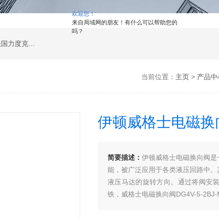
欢迎您！
来自局域网的朋友！有什么可以帮助您的
吗？
公司是德国哈威、丹麦丹佛斯、瑞士万福乐、法国力度克等液压品牌的代理商，同时还经销：德国力士乐、贺德克、凯特克，美国派克、穆格、伊顿威格士、太阳、海德福斯，意大利阿托斯、马祖奇、迪普马等产品。
当前位置：
主页
>
产品中
伊顿威格士电磁换
简要描述：
伊顿威格士电磁换向阀是
能，被广泛应用于各类液压回路中。
液压马达的旋转方向。通过将阀安
铁，威格士电磁换向阀DG4V-5-2BJ