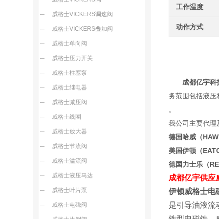
工作温度
威格士VICKERS调速阀
动作方式
威格士VICKERS叠加阀
威格士单向阀
威格士压力开关
威格士柱塞泵
成都亿宇科
威格士继电器
务范围包括液压
威格士减压阀
威格士线圈
我公司主要代理
威格士放大器
德国哈威（HA
威格士节流阀
美国伊顿（EA
威格士溢流阀
德国力士乐（R
威格士液压马达
成都亿宇供应
威格士叶片泵
伊顿威格士电
是引导油液流
威格士电磁阀
铁型电磁铁，威格