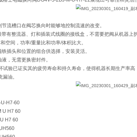
锐削节流槽口在阀芯换向时能够地控制流速的改变。
1"型提供带有整流器、灯和插装式线圈的接线盒，不需要把阀从机器
本和空间，功率/重量比和功率/体积比大。
电磁铁插头和位置的组合供选择，安装灵活。
种油液，无需更换密封件。
万次循环试验已证实其的疲劳寿命和持久寿命，使得机器长期生产率
统漏油。
M-U-H7-60
 M U H7 60
M U H7 60
 MUH560
 MUH560