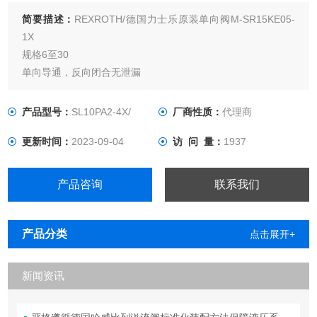
简要描述：
REXROTH/德国力士乐原装单向阀M-SR15KE05-
1X
规格6至30
单向导通，反向闭合无泄漏
使用管式螺纹或米制ISO螺纹插装螺丝
阀块安装
产品型号：
SL10PA2-4X/
厂商性质：
代理商
直角式插装阀(“KE“)
更新时间：
2023-09-04
访 问 量：
1937
直通式插装阀(“KD“)
产品咨询
联系我们
产品分类
点击展开+
新闻资讯