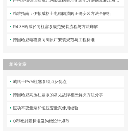
严格遵循德国哈威比列溢流阀标准化装配方法保障液压系统压力调控精准可靠
精准指南：伊顿威格士电磁阀滑阀正确安装方法全解析
R4.3A哈威径向柱塞泵规范安装流程与方法详解
德国哈威电磁换向阀原厂安装规范与工程标准
相关文章
威格士PVM柱塞泵特点及优点
德国哈威高压柱塞泵的常见故障相应解决方法分享
恒功率变量泵和恒压变量泵使用经验
O型密封圈标准及沟槽设计规范