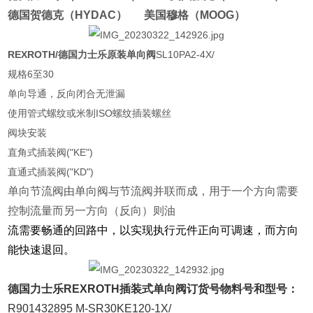
德国贺德克（HYDAC） 美国穆格（MOOG）
REXROTH/德国力士乐原装单向阀
SL10PA2-4X/
规格6至30
单向导通，反向闭合无泄漏
使用管式螺纹或米制ISO螺纹插装螺丝
阀块安装
直角式插装阀("KE")
直通式插装阀("KD")
单向节流阀由单向阀与节流阀并联而成，用于一个方向需要
控制流量而另一方向（反向）则油
流需要畅通的回路中，以实现执行元件正向可调速，而方向
能快速退回。
德国力士乐REXROTH插装式单向阀订货号物料号和型号：
R901432895 M-SR30KE120-1X/