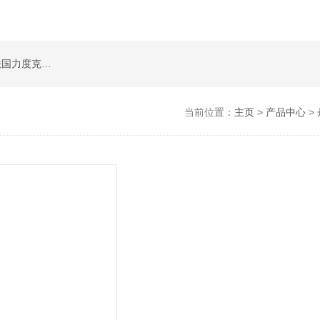
公司是德国哈威、丹麦丹佛斯、瑞士万福乐、法国力度克等液压品牌的代理商，同时还经销：德国力士乐、贺德克、凯特克，美国派克、穆格、伊顿威格士、太阳、海德福斯，意大利阿托斯、马祖奇、迪普马等产品。
当前位置：
主页
>
产品中心
>