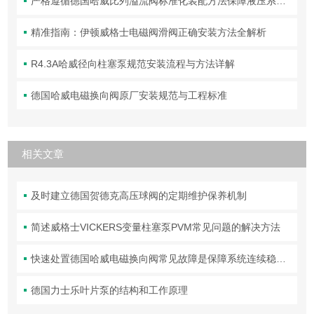
严格遵循德国哈威比列溢流阀标准化装配方法保障液压系统压力调控精准可靠
精准指南：伊顿威格士电磁阀滑阀正确安装方法全解析
R4.3A哈威径向柱塞泵规范安装流程与方法详解
德国哈威电磁换向阀原厂安装规范与工程标准
相关文章
及时建立德国贺德克高压球阀的定期维护保养机制
简述威格士VICKERS变量柱塞泵PVM常见问题的解决方法
快速处置德国哈威电磁换向阀常见故障是保障系统连续稳定运行的关键
德国力士乐叶片泵的结构和工作原理