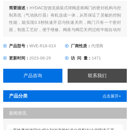
简要描述：
HYDAC贺德克插装式球阀是将阀门的密封机构与控
制系统（气动执行器）有机连成一体，从而保证了灵敏的控制
性能，能实现0.3秒快速开启与快速关闭，阀门只有一个密封
面，制造工艺好，便于维修。阀座与阀芯关闭过程中能自动对
正，从而实现安全可靠的密封效果。优化的设计确保了百万次
的使用寿命，是气体管路自动控制的理想设备。
产品型号：
WVE-R18-01X
厂商性质：
代理商
更新时间：
2023-08-29
访 问 量：
1471
产品咨询
联系我们
产品分类
点击展开+
新闻资讯