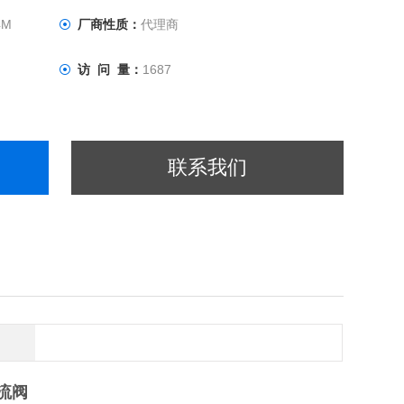
4M
厂商性质：
代理商
访 问 量：
1687
联系我们
溢流阀