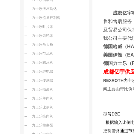
力士乐液压马达
成都亿宇
力士乐流量控制阀
售和售后服务
力士乐叶片泵
及贸易
力士乐齿轮泵
我公司主要代
力士乐放大板
德国哈威（H
力士乐节流阀
美国伊顿（E
力士乐减压阀
德国力士乐（
成都亿宇供
力士乐继电器
REXROTH力
力士乐传感器
阀主要由带比例
力士乐插装阀
力士乐单向阀
力士乐比例阀
型号DBE
力士乐换向阀
根据输入比例电
力士乐柱塞泵
控制管路通过节