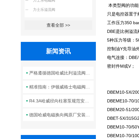
力士乐电磁阀
本类型阀的功能
力士乐溢流阀
只是电控器置于
工作压力350 bar
查看全部 >>
DBE是比例溢流
5种压力等级：50,1
控制油Y先导油
新闻资讯
电气连接：DBE
密封件M或V；
严格遵循德国哈威比列溢流阀标准化装配方法保障液压系统压力调控精准可靠
精准指南：伊顿威格士电磁阀滑阀正确安装方法全解析
DBEM10-5X/2
R4.3A哈威径向柱塞泵规范安装流程与方法详解
DBEME10-70/1
DBEM20-51/20
德国哈威电磁换向阀原厂安装规范与工程标准
DBET-5X/315G
DBEM10-70/50
DBEM10-70/10