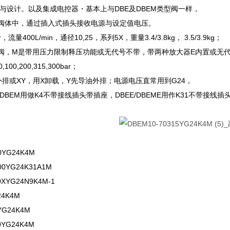
与设计。以及集成电控器・基本上与DBE及DBEM类型阀一样，
阀体中，通过插入式插头接收电源与设定值电压。
，流量400L/min，通径10,25，系列5X，重量3.4/3.8kg， 3.5/3.9kg；
阀，M是带用压力限制释压功能或无代号不带，带两种放大器E内置或无代号外
00,200,315,300bar；
外排或XY，用X卸载，Y先导油外排；电源电压直常用到G24，
/DBEM用做K4不带接线插头带插座，DBEE/DBEME用作K31不带接线
00YG24K4M
00YG24K31A1M
0XYG24N9K4M-1
24K4M
YG24K4M
0YG24K4M