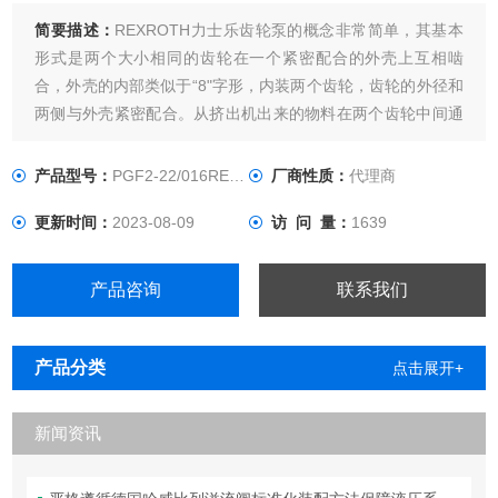
简要描述：
REXROTH力士乐齿轮泵的概念非常简单，其基本
形式是两个大小相同的齿轮在一个紧密配合的外壳上互相啮
合，外壳的内部类似于“8"字形，内装两个齿轮，齿轮的外径和
两侧与外壳紧密配合。从挤出机出来的物料在两个齿轮中间通
过口进入，充满这个空间，当齿条沿壳体移动时，两齿啮合。
产品型号：
PGF2-22/016RE20VU2
厂商性质：
代理商
更新时间：
2023-08-09
访 问 量：
1639
产品咨询
联系我们
产品分类
点击展开+
新闻资讯