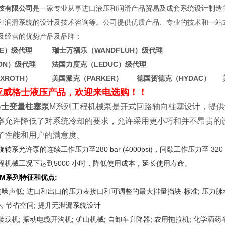
有限公司
是一家专业从事进口液压和润滑产品贸易及成套系统设计制造
和润滑系统的设计及技术咨询等。公司提供优质产品、专业的技术和一站
及经营的优势产品及品牌：
WE）级代理 瑞士万福乐（WANDFLUH）级代理
TON）级代理 法国力度克（LEDUC）级代理
EXROTH） 美国派克（PARKER） 德国贺德克（HYDAC） 
应威格士液压产品，欢迎来电选购！！
威格士变量柱塞泵
M系列工程机械泵是开式回路轴向柱塞设计，提
率允许降低了对系统冷却的要求，允许采用更小巧和并不昂贵的
了性能和用户的满意度。
系允许泵的连续工作压力至280 bar (4000psi)，间歇工作压力至 320
程机械工况下达到5000 小时，降低使用成本，延长使用寿命。
M系列特征和优点:
的噪声低; 进口和出口的压力表接口和可调整的最大排量挡块-标准; 压力脉动
小, 节省空间; 提升无泄漏系统设计
载机; 振动电缆开沟机; 矿山机械; 自卸车升降器; 农用拖拉机; 化学洒药