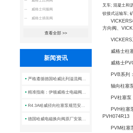
威格士比例阀
叉车; 混凝土和
威格士伺服阀
铰接式运输车; 
威格士插装阀
VICKER
方向阀、VICK
查看全部 >>
VICKE
威格士柱
新闻资讯
威格士PVQ
PVB系列：
严格遵循德国哈威比列溢流阀标准化装配方法保障液压系统压力调控精准可靠
轴向柱塞泵：
精准指南：伊顿威格士电磁阀滑阀正确安装方法全解析
PV柱塞泵：
R4.3A哈威径向柱塞泵规范安装流程与方法详解
PVH柱塞泵
PVH074R13
德国哈威电磁换向阀原厂安装规范与工程标准
PVM柱塞泵: