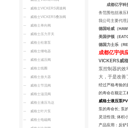
成都亿宇科技
威格士VICKERS调速阀
务范围包括液压
威格士VICKERS叠加阀
我公司主要代理
威格士单向阀
德国哈威（HA
威格士压力开关
美国伊顿（EA
威格士柱塞泵
德国力士乐（R
威格士继电器
成都亿宇供
威格士减压阀
VICKERS
威格士线圈
泵控制器的效
大，于是改善
威格士放大器
经过严格考验的旋转
威格士节流阀
的寿命在额定工
威格士溢流阀
威格士液压泵PV
威格士液压马达
泵的寿命长; 泵
威格士叶片泵
灵活性强; 体积
威格士电磁阀
产品应用：反铲装