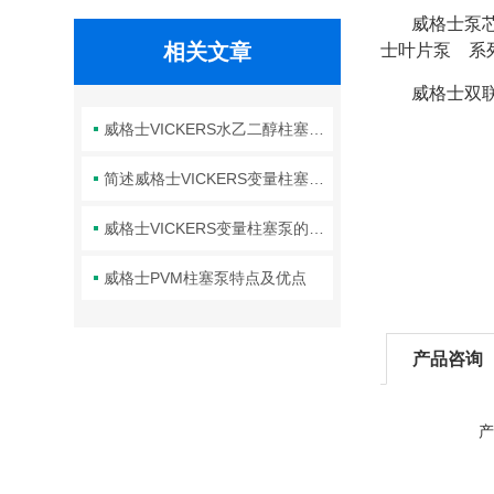
威格士泵芯：
相关文章
士叶片泵 系列(
威格士双联叶
威格士VICKERS水乙二醇柱塞泵使用说明
简述威格士VICKERS变量柱塞泵PVM常见问题的解决方法
威格士VICKERS变量柱塞泵的常见故障相应解决方法分享
威格士PVM柱塞泵特点及优点
产品咨询
产