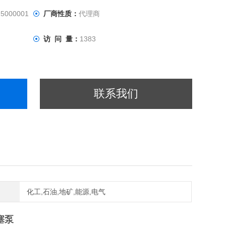
5000001
厂商性质：
代理商
访 问 量：
1383
联系我们
化工,石油,地矿,能源,电气
塞泵