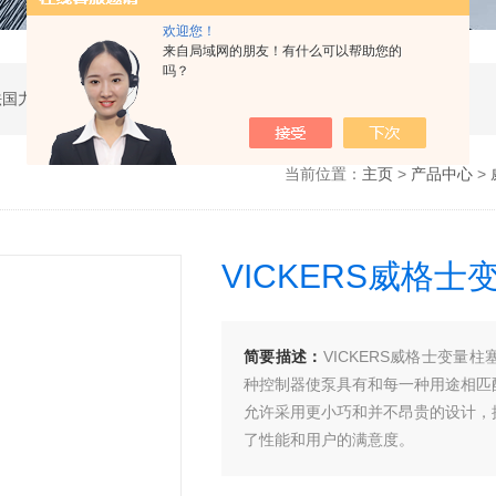
欢迎您！
来自局域网的朋友！有什么可以帮助您的
吗？
公司是德国哈威、丹麦丹佛斯、瑞士万福乐、法国力度克等液压品牌的代理商，同时还经销：德国力士乐、贺德克、凯特克，美国派克、穆格、伊顿威格士、太阳、海德福斯，意大利阿托斯、马祖奇、迪普马等产品。
当前位置：
主页
>
产品中心
>
VICKERS威格士
简要描述：
VICKERS威格士变
种控制器使泵具有和每一种用途相匹
允许采用更小巧和并不昂贵的设计，
了性能和用户的满意度。