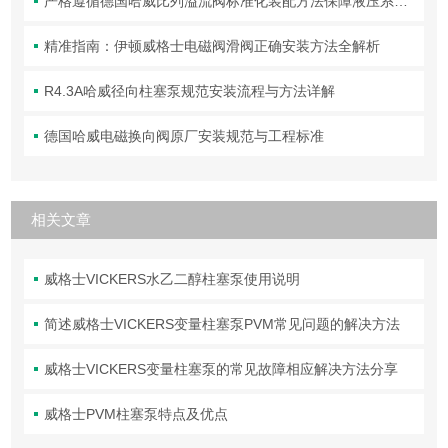
严格遵循德国哈威比列溢流阀标准化装配方法保障液压系统压力调控精准可靠
精准指南：伊顿威格士电磁阀滑阀正确安装方法全解析
R4.3A哈威径向柱塞泵规范安装流程与方法详解
德国哈威电磁换向阀原厂安装规范与工程标准
相关文章
威格士VICKERS水乙二醇柱塞泵使用说明
简述威格士VICKERS变量柱塞泵PVM常见问题的解决方法
威格士VICKERS变量柱塞泵的常见故障相应解决方法分享
威格士PVM柱塞泵特点及优点