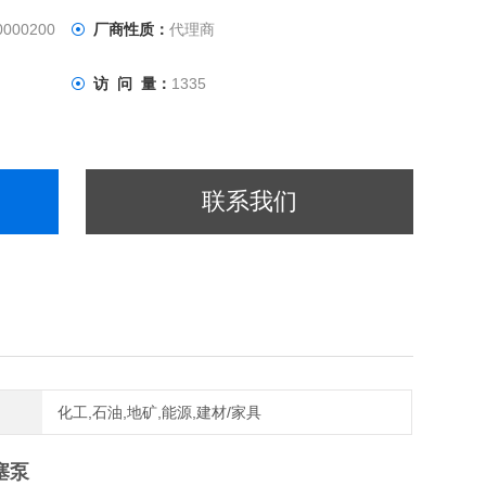
0000200
厂商性质：
代理商
访 问 量：
1335
联系我们
化工,石油,地矿,能源,建材/家具
塞泵