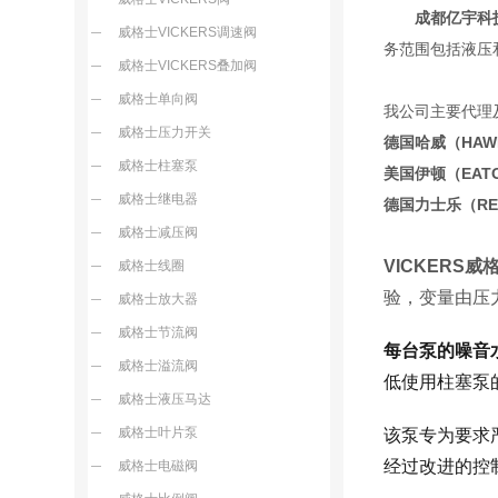
成都亿宇科
威格士VICKERS调速阀
务范围包括液压
威格士VICKERS叠加阀
威格士单向阀
我公司主要代理
威格士压力开关
德国哈威（HA
威格士柱塞泵
美国伊顿（EA
威格士继电器
德国力士乐（R
威格士减压阀
VICKERS
威格士线圈
验，变量由压
威格士放大器
威格士节流阀
每台泵的噪音
威格士溢流阀
低使用柱塞泵
威格士液压马达
威格士叶片泵
该泵专为要求
经过改进的控
威格士电磁阀