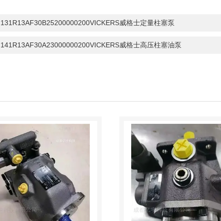
H131R13AF30B25200000200VICKERS威格士定量柱塞泵
H141R13AF30A23000000200VICKERS威格士高压柱塞油泵