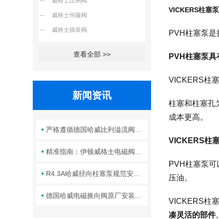
威格士比例阀
VICKERS柱塞
威格士伺服阀
威格士插装阀
PVH柱塞泵
查看全部 >>
PVH柱塞泵
VICKER
新闻资讯
柱塞和柱塞孔
成本更高。
严格遵循德国哈威比列溢流阀标准化装配方法保障液压系统压力调控精准可靠
VICKERS
精准指南：伊顿威格士电磁阀滑阀正确安装方法全解析
PVH柱塞泵
R4.3A哈威径向柱塞泵规范安装流程与方法详解
压油。
德国哈威电磁换向阀原厂安装规范与工程标准
VICKER
凑灵活的部件