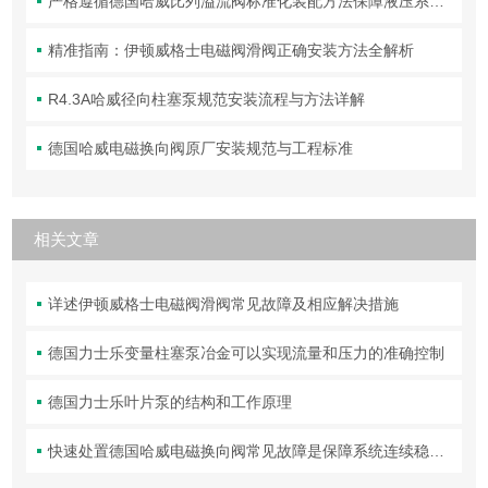
严格遵循德国哈威比列溢流阀标准化装配方法保障液压系统压力调控精准可靠
精准指南：伊顿威格士电磁阀滑阀正确安装方法全解析
R4.3A哈威径向柱塞泵规范安装流程与方法详解
德国哈威电磁换向阀原厂安装规范与工程标准
相关文章
详述伊顿威格士电磁阀滑阀常见故障及相应解决措施
德国力士乐变量柱塞泵冶金可以实现流量和压力的准确控制
德国力士乐叶片泵的结构和工作原理
快速处置德国哈威电磁换向阀常见故障是保障系统连续稳定运行的关键