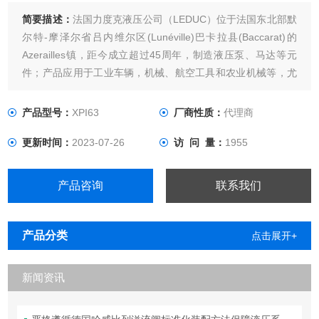
简要描述：
法国力度克液压公司（LEDUC）位于法国东北部默
尔特-摩泽尔省吕内维尔区(Lunéville)巴卡拉县(Baccarat)的
Azerailles镇，距今成立超过45周年，制造液压泵、马达等元
件；产品应用于工业车辆，机械、航空工具和农业机械等，尤
其是在卡车液压系统上有较高的性价比。HYDRO-LEDUC力度
克高压油泵
产品型号：
XPI63
厂商性质：
代理商
更新时间：
2023-07-26
访 问 量：
1955
产品咨询
联系我们
产品分类
点击展开+
新闻资讯