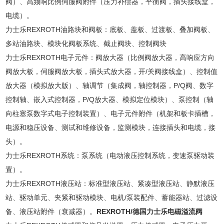
阀）、高频响比例伺服阀附件（压力补偿器，平衡阀，插头接线盒，
电缆）。
力士乐REXROTH油路块和阀板：底板、盖板、过渡板、叠加阀板、
多站油路块、模块化阀板系统、截止阀块、控制阀块
力士乐REXROTH电子元件：阀放大器（比例阀放大器，高响应方向
阀放大板，伺服阀放大板，插头式放大器，开/关阀接线盒）、控制值
放大器（模拟放大版）、轴调节（集成阀，轴控制器，P/Q阀、数字
控制轴、嵌入式控制器，P/Q放大器、模拟定位模块）、泵控制（轴
向柱塞泵数字式电子控制装置）、电子元件附件（机架和板卡插槽，
电源和稳压设备、测试和维修设备，监测模块，连接插头和电缆，接
头）。
力士乐REXROTH系统：泵系统（电动液压控制系统，变速泵驱动装
置）。
力士乐REXROTH液压站：标准型液压站、紧凑型液压站、静默液压
站、驱动单元、夹紧和驱动模块、电机/泵装配件、蓄能器站、过滤设
备、液压站附件（衰减器）。
REXROTH/德国力士乐电磁溢流阀